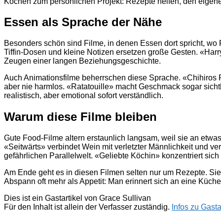
Kochen zum persönlichen Projekt: Rezepte helfen, den eigenen
Essen als Sprache der Nähe
Besonders schön sind Filme, in denen Essen dort spricht, wo 
Tiffin-Dosen und kleine Notizen ersetzen große Gesten. «Harr
Zeugen einer langen Beziehungsgeschichte.
Auch Animationsfilme beherrschen diese Sprache. «Chihiros Re
aber nie harmlos. «Ratatouille» macht Geschmack sogar sich
realistisch, aber emotional sofort verständlich.
Warum diese Filme bleiben
Gute Food-Filme altern erstaunlich langsam, weil sie an etwa
«Seitwärts» verbindet Wein mit verletzter Männlichkeit und 
gefährlichen Parallelwelt. «Geliebte Köchin» konzentriert s
Am Ende geht es in diesen Filmen selten nur um Rezepte. Sie 
Abspann oft mehr als Appetit: Man erinnert sich an eine Küc
Dies ist ein Gastartikel von Grace Sullivan
Für den Inhalt ist allein der Verfasser zuständig.
Infos zu Gastar