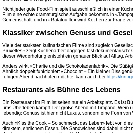
Nicht jeder gute Food-Film spielt ausschließlich in einer Küc
Film eine echte dramaturgische Aufgabe bekommt. In «Tampop
Gemeinschaft, und in «Ratatouille» wird Kochen zur Frage von
Klassiker zwischen Genuss und Gesel
Viele der stärksten kulinarischen Filme sind zugleich Gesells
Bruxelles» zeigt Küchenarbeit dagegen fast dokumentarisch: 
dieser Wiederholung entsteht ein genauer Blick auf Alltag, Ar
Anders wirkt «Charlie und die Schokoladenfabrik». Die Süßigke
Ähnlich doppelt funktioniert «Chocolat – Ein kleiner Biss ge
ruhigen Abend nachholen möchte, kann auch bei
https://kinog
Restaurants als Bühne des Lebens
Ein Restaurant im Film ist selten nur ein Arbeitsplatz. Es ist
ums Überleben kämpft. Der große Abend mit Timpano, Wein und
lebendig: Genuss ist hier nicht Luxus, sondern eine Form von
Auch «Kiss the Cook – So schmeckt das Leben» lebt von dieser
direktem, ehrlichem Essen. Die Sandwiches sind dabei nicht nu