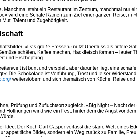
he. Manchmal steht ein Restaurant im Zentrum, manchmal nur ein
o» wird eine Schale Ramen zum Ziel einer ganzen Reise, in «
 Mut, Talent und Zugehörigkeit.
lschaft
chaftsbilder. «Das große Fressen» nutzt Überfluss als bittere 
Gemüse schälen, Kaffee machen, Hackfleisch formen – lauter Tä
beit und Erschöpfung.
itenwelt ist bunt und verspielt, aber darunter liegt eine scha
nügt»: Die Schokolade ist Verführung, Trost und leiser Widerst
o.org/
weiterstöbern und sich thematisch von Küche, Reise und E
 Bühne, Prüfung und Zufluchtsort zugleich. «Big Night – Nacht de
 Hoffnungen wirkt wie ein Fest, hinter dem die Angst vor dem
 Würde.
 Idee. Der Koch Carl Casper verlässt die starre Welt eines Ed
r appetitliche Bilder, sondern ein Weg zurück zu Familie, Freun