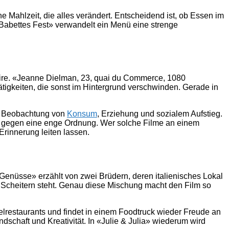
e Mahlzeit, die alles verändert. Entscheidend ist, ob Essen im
Babettes Fest» verwandelt ein Menü eine strenge
Satire. «Jeanne Dielman, 23, quai du Commerce, 1080
tigkeiten, die sonst im Hintergrund verschwinden. Gerade in
rfe Beobachtung von
Konsum
, Erziehung und sozialem Aufstieg.
and gegen eine enge Ordnung. Wer solche Filme an einem
rinnerung leiten lassen.
r Genüsse» erzählt von zwei Brüdern, deren italienisches Lokal
 Scheitern steht. Genau diese Mischung macht den Film so
elrestaurants und findet in einem Foodtruck wieder Freude an
dschaft und Kreativität. In «Julie & Julia» wiederum wird