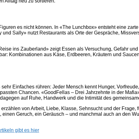
 Alltag neu zu sortieren.
Figuren es nicht können. In «The Lunchbox» entsteht eine zarte
y und Sally» nutzt Restaurants als Orte der Gespräche, Missve
ise ins Zauberland» zeigt Essen als Versuchung, Gefahr und St
tbar: Kombinationen aus Käse, Erdbeeren, Kräutern und Sauce
s sehr Einfaches rühren: Jeder Mensch kennt Hunger, Vorfreude,
verpassten Chancen. «GoodFellas – Drei Jahrzehnte in der Mafi
ich dagegen auf Ruhe, Handwerk und die Intimität des gemeinsa
erzählen von Arbeit, Liebe, Klasse, Sehnsucht und der Frage, 
he, einen Geruch, ein Geräusch – und manchmal auch an den Wu
tikeln gibt es hier