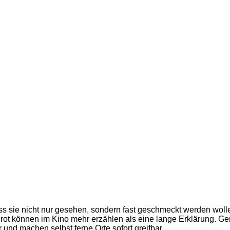
s sie nicht nur gesehen, sondern fast geschmeckt werden wolle
rot können im Kino mehr erzählen als eine lange Erklärung. Ger
und machen selbst ferne Orte sofort greifbar.