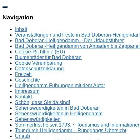
Zum
Inhalt
springen
Navigation
Inhalt
Veranstaltungen und Feste in Bad Doberan-Heiligend
Bad Doberan-Heiligendamm – Der Urlaubsführer
Bad Doberan-Heiligendamm von Anbaden bis Zappanal
Cookie-Richtlinie (EU)
Blumenräder für Bad Doberan
Cookie Vereinbarung
Datenschutzerklärung
Freizeit
Geschichte
Heiligendamm-Führungen mit dem Autor
Impressum
Kontakt
Schön, dass Sie da sind!
Sehenswuerdigkeiten in Bad Doberan
Sehenswuerdigkeiten in Heiligendamm
Sehenswürdigkeiten
Sommerfrische seit 1793. ~ Tourismus und Information
Tour durch Heiligendamm – Rundgangs-Übersicht
Urlaub