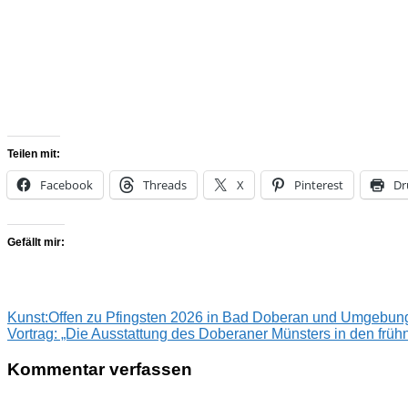
Teilen mit:
Facebook
Threads
X
Pinterest
Dr
Gefällt mir:
Beitragsnavigation
Vorheriger
Kunst:Offen zu Pfingsten 2026 in Bad Doberan und Umgebun
Beitrag:
Nächster
Vortrag: „Die Ausstattung des Doberaner Münsters in den frühn
Beitrag:
Kommentar verfassen