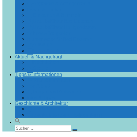
Angebote & Arrangements
Essen & Trinken
Einkaufen & Bummeln
Urlaubsführer Bad Doberan
Urlaubsführer Heiligendamm
Sehenswürdigkeiten
Blumenräder für Bad Doberan
Ausflüge
Fotos & Videos
Aktuell & Nachgefragt
Nachrichten
Spezial
Tipps & Informationen
Touristinformation
Von A bis Z
Fragen und Antworten
Infos & Tipps
Geschichte & Architektur
Stadtchronik
Gebäudedatenbank Heiligendamm
Suchen
Suchen
nach: