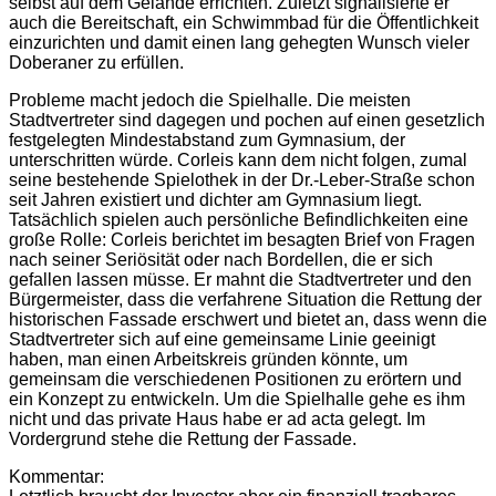
selbst auf dem Gelände errichten. Zuletzt signalisierte er
auch die Bereitschaft, ein Schwimmbad für die Öffentlichkeit
einzurichten und damit einen lang gehegten Wunsch vieler
Doberaner zu erfüllen.
Probleme macht jedoch die Spielhalle. Die meisten
Stadtvertreter sind dagegen und pochen auf einen gesetzlich
festgelegten Mindestabstand zum Gymnasium, der
unterschritten würde. Corleis kann dem nicht folgen, zumal
seine bestehende Spielothek in der Dr.-Leber-Straße schon
seit Jahren existiert und dichter am Gymnasium liegt.
Tatsächlich spielen auch persönliche Befindlichkeiten eine
große Rolle: Corleis berichtet im besagten Brief von Fragen
nach seiner Seriösität oder nach Bordellen, die er sich
gefallen lassen müsse. Er mahnt die Stadtvertreter und den
Bürgermeister, dass die verfahrene Situation die Rettung der
historischen Fassade erschwert und bietet an, dass wenn die
Stadtvertreter sich auf eine gemeinsame Linie geeinigt
haben, man einen Arbeitskreis gründen könnte, um
gemeinsam die verschiedenen Positionen zu erörtern und
ein Konzept zu entwickeln. Um die Spielhalle gehe es ihm
nicht und das private Haus habe er ad acta gelegt. Im
Vordergrund stehe die Rettung der Fassade.
Kommentar: