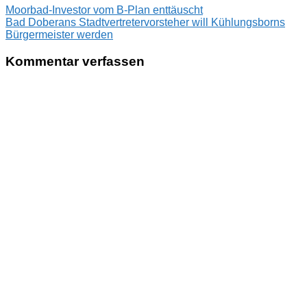
Beitragsnavigation
Vorheriger
Moorbad-Investor vom B-Plan enttäuscht
Beitrag:
Nächster
Bad Doberans Stadtvertretervorsteher will Kühlungsborns
Beitrag:
Bürgermeister werden
Kommentar verfassen