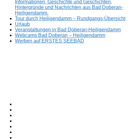
Informationen, Geschichte und Geschichten,
Hintergründe und Nachrichten aus Bad Doberan-
Heiligendamm.
Tour durch Heiligendamm – Rundgangs-Übersicht
Urlaub
Veranstaltungen in Bad Doberan-Heiligendamm
Webcams Bad Doberan – Heiligendamm
Werben auf ERSTES SEEBAD
Facebook
ERSTES
Sommerfrische
Instagram
SEEBAD
seit
Twitter
1793.
TikTok
youtube
Threads