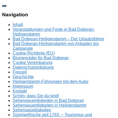
Zum
Inhalt
springen
Navigation
Inhalt
Veranstaltungen und Feste in Bad Doberan-
Heiligendamm
Bad Doberan-Heiligendamm – Der Urlaubsführer
Bad Doberan-Heiligendamm von Anbaden bis
Zappanale
Cookie-Richtlinie (EU)
Blumenräder für Bad Doberan
Cookie Vereinbarung
Datenschutzerklärung
Freizeit
Geschichte
Heiligendamm-Führungen mit dem Autor
Impressum
Kontakt
Schön, dass Sie da sind!
Sehenswuerdigkeiten in Bad Doberan
Sehenswuerdigkeiten in Heiligendamm
Sehenswürdigkeiten
Sommerfrische seit 1793. ~ Tourismus und