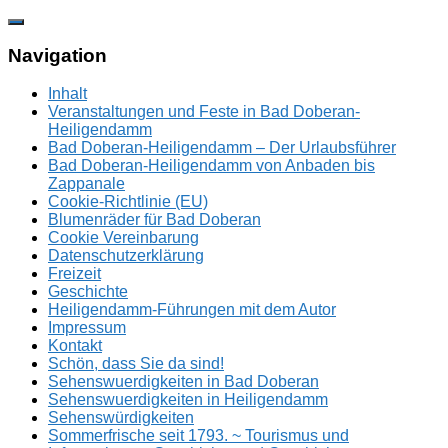
Zum
Inhalt
springen
Navigation
Inhalt
Veranstaltungen und Feste in Bad Doberan-
Heiligendamm
Bad Doberan-Heiligendamm – Der Urlaubsführer
Bad Doberan-Heiligendamm von Anbaden bis
Zappanale
Cookie-Richtlinie (EU)
Blumenräder für Bad Doberan
Cookie Vereinbarung
Datenschutzerklärung
Freizeit
Geschichte
Heiligendamm-Führungen mit dem Autor
Impressum
Kontakt
Schön, dass Sie da sind!
Sehenswuerdigkeiten in Bad Doberan
Sehenswuerdigkeiten in Heiligendamm
Sehenswürdigkeiten
Sommerfrische seit 1793. ~ Tourismus und