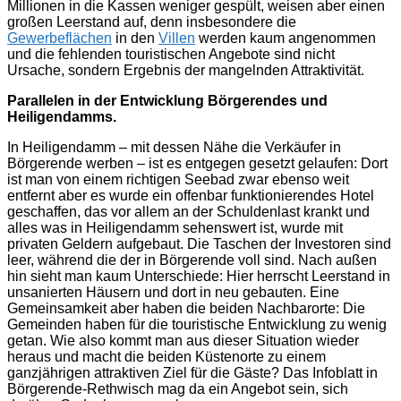
Millionen in die Kassen weniger gespült, weisen aber einen
großen Leerstand auf, denn insbesondere die
Gewerbeflächen
in den
Villen
werden kaum angenommen
und die fehlenden touristischen Angebote sind nicht
Ursache, sondern Ergebnis der mangelnden Attraktivität.
Parallelen in der Entwicklung Börgerendes und
Heiligendamms.
In Heiligendamm – mit dessen Nähe die Verkäufer in
Börgerende werben – ist es entgegen gesetzt gelaufen: Dort
ist man von einem richtigen Seebad zwar ebenso weit
entfernt aber es wurde ein offenbar funktionierendes Hotel
geschaffen, das vor allem an der Schuldenlast krankt und
alles was in Heiligendamm sehenswert ist, wurde mit
privaten Geldern aufgebaut. Die Taschen der Investoren sind
leer, während die der in Börgerende voll sind. Nach außen
hin sieht man kaum Unterschiede: Hier herrscht Leerstand in
unsanierten Häusern und dort in neu gebauten. Eine
Gemeinsamkeit aber haben die beiden Nachbarorte: Die
Gemeinden haben für die touristische Entwicklung zu wenig
getan. Wie also kommt man aus dieser Situation wieder
heraus und macht die beiden Küstenorte zu einem
ganzjährigen attraktiven Ziel für die Gäste? Das Infoblatt in
Börgerende-Rethwisch mag da ein Angebot sein, sich