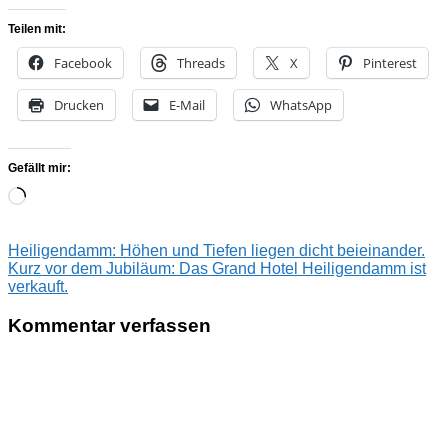
Teilen mit:
Facebook
Threads
X
Pinterest
Drucken
E-Mail
WhatsApp
Gefällt mir:
Wird
geladen …
Beitragsnavigation
Vorheriger
Heiligendamm: Höhen und Tiefen liegen dicht beieinander.
Beitrag:
Nächster
Kurz vor dem Jubiläum: Das Grand Hotel Heiligendamm ist
Beitrag:
verkauft.
Kommentar verfassen