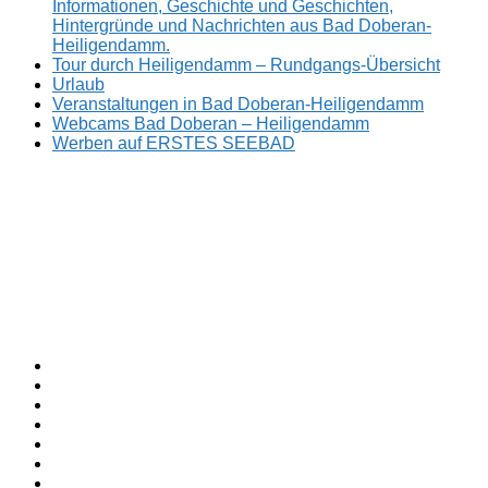
Informationen, Geschichte und Geschichten,
Hintergründe und Nachrichten aus Bad Doberan-
Heiligendamm.
Tour durch Heiligendamm – Rundgangs-Übersicht
Urlaub
Veranstaltungen in Bad Doberan-Heiligendamm
Webcams Bad Doberan – Heiligendamm
Werben auf ERSTES SEEBAD
Facebook
ERSTES
Sommerfrische
Instagram
SEEBAD
seit
Twitter
1793.
TikTok
youtube
Threads