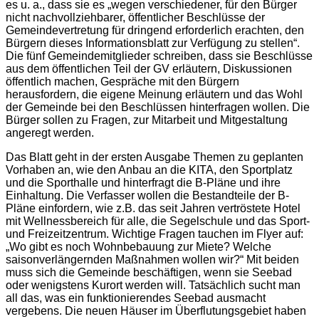
es u. a., dass sie es „wegen verschiedener, für den Bürger
nicht nachvollziehbarer, öffentlicher Beschlüsse der
Gemeindevertretung für dringend erforderlich erachten, den
Bürgern dieses Informationsblatt zur Verfügung zu stellen“.
Die fünf Gemeindemitglieder schreiben, dass sie Beschlüsse
aus dem öffentlichen Teil der GV erläutern, Diskussionen
öffentlich machen, Gespräche mit den Bürgern
herausfordern, die eigene Meinung erläutern und das Wohl
der Gemeinde bei den Beschlüssen hinterfragen wollen. Die
Bürger sollen zu Fragen, zur Mitarbeit und Mitgestaltung
angeregt werden.
Das Blatt geht in der ersten Ausgabe Themen zu geplanten
Vorhaben an, wie den Anbau an die KITA, den Sportplatz
und die Sporthalle und hinterfragt die B-Pläne und ihre
Einhaltung. Die Verfasser wollen die Bestandteile der B-
Pläne einfordern, wie z.B. das seit Jahren vertröstete Hotel
mit Wellnessbereich für alle, die Segelschule und das Sport-
und Freizeitzentrum. Wichtige Fragen tauchen im Flyer auf:
„Wo gibt es noch Wohnbebauung zur Miete? Welche
saisonverlängernden Maßnahmen wollen wir?“ Mit beiden
muss sich die Gemeinde beschäftigen, wenn sie Seebad
oder wenigstens Kurort werden will. Tatsächlich sucht man
all das, was ein funktionierendes Seebad ausmacht
vergebens. Die neuen Häuser im Überflutungsgebiet haben