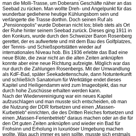
man die Molli-Trasse, um Doberans Geschäfte näher an das
Seebad zu rücken. Man wollte Dreh- und Angelpunkt für das
wunderbar gediehene heutige Kühlungsborn sein und
verlängerte die Trasse dorthin. Doch seinen Ruf als
„Pensionopolis“ wurde Doberan nicht los; blieb stets als Ort
der Ruhe hinter seinem Seebad zurück. Dieses ging 1911 in
den Konkurs, wurde durch den Schweizer Baron Rosenberg
gerettet, der es aufwertete und mit dem Bau des Golfplatzes,
der Tennis- und Schießsportstätten wieder auf
internationales Niveau hob. Bis 1936 erlebte das Bad eine
neue Blüte, die zwar nicht an die alten Zeiten anknüpfen
konnte aber eine neue Richtung aufzeigte. Möglich war das
nur durch die Zahlungen Rosenbergs. Mit der Umwandlung
als KdF-Bad, später Seekadettenschule, dann Notunterkunft
und schließlich Sanatorium für Werktätige endet dieses
Kapitel und Heiligendamm wird zum Imageobjekt, das nur
durch hohe Zuschüsse erhalten werden kann.
Nach der Wiedervereinigung war ein neues Kapitel
aufzuschlagen und man musste sich entscheiden, ob man
die Nutzung der DDR fortsetzen und einen „Massen-
Kurbetrieb“ einrichten, die des Dritten Reiches fortsetzen und
einen „Massen-Ferienbetrieb“ daraus machen oder an die für
den Ort guten Zeiten anknüpfen und wieder ein Bad für
Frohsinn und Erholung in luxuriöser Umgebung machen
wollte. Was auch immer es sein sollte, musste sich erstmals