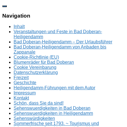
Zum
Inhalt
springen
Navigation
Inhalt
Veranstaltungen und Feste in Bad Doberan-
Heiligendamm
Bad Doberan-Heiligendamm – Der Urlaubsführer
Bad Doberan-Heiligendamm von Anbaden bis
Zappanale
Cookie-Richtlinie (EU)
Blumenräder für Bad Doberan
Cookie Vereinbarung
Datenschutzerklärung
Freizeit
Geschichte
Heiligendamm-Führungen mit dem Autor
Impressum
Kontakt
Schön, dass Sie da sind!
Sehenswuerdigkeiten in Bad Doberan
Sehenswuerdigkeiten in Heiligendamm
Sehenswürdigkeiten
Sommerfrische seit 1793. ~ Tourismus und