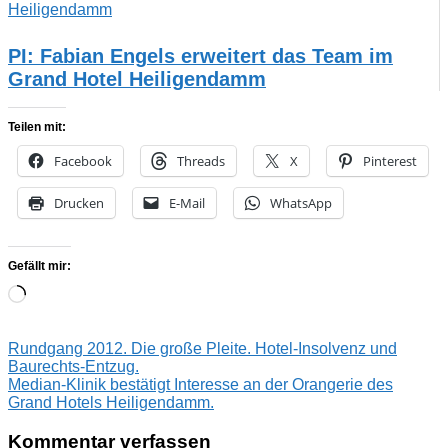
PI: Fabian Engels erweitert das Team im
Grand Hotel Heiligendamm
Teilen mit:
Facebook
Threads
X
Pinterest
Drucken
E-Mail
WhatsApp
Gefällt mir:
Wird
geladen …
Beitragsnavigation
Vorheriger
Rundgang 2012. Die große Pleite. Hotel-Insolvenz und
Beitrag:
Baurechts-Entzug.
Nächster
Median-Klinik bestätigt Interesse an der Orangerie des
Beitrag:
Grand Hotels Heiligendamm.
Kommentar verfassen