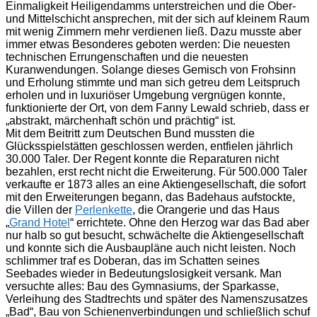
Einmaligkeit Heiligendamms unterstreichen und die Ober-
und Mittelschicht ansprechen, mit der sich auf kleinem Raum
mit wenig Zimmern mehr verdienen ließ. Dazu musste aber
immer etwas Besonderes geboten werden: Die neuesten
technischen Errungenschaften und die neuesten
Kuranwendungen. Solange dieses Gemisch von Frohsinn
und Erholung stimmte und man sich getreu dem Leitspruch
erholen und in luxuriöser Umgebung vergnügen konnte,
funktionierte der Ort, von dem Fanny Lewald schrieb, dass er
„abstrakt, märchenhaft schön und prächtig“ ist.
Mit dem Beitritt zum Deutschen Bund mussten die
Glücksspielstätten geschlossen werden, entfielen jährlich
30.000 Taler. Der Regent konnte die Reparaturen nicht
bezahlen, erst recht nicht die Erweiterung. Für 500.000 Taler
verkaufte er 1873 alles an eine Aktiengesellschaft, die sofort
mit den Erweiterungen begann, das Badehaus aufstockte,
die Villen der
Perlenkette
, die Orangerie und das Haus
„
Grand Hotel
“ errichtete. Ohne den Herzog war das Bad aber
nur halb so gut besucht, schwächelte die Aktiengesellschaft
und konnte sich die Ausbaupläne auch nicht leisten. Noch
schlimmer traf es Doberan, das im Schatten seines
Seebades wieder in Bedeutungslosigkeit versank. Man
versuchte alles: Bau des Gymnasiums, der Sparkasse,
Verleihung des Stadtrechts und später des Namenszusatzes
„Bad“, Bau von Schienenverbindungen und schließlich schuf