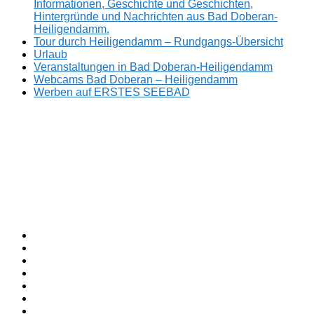
Informationen, Geschichte und Geschichten,
Hintergründe und Nachrichten aus Bad Doberan-
Heiligendamm.
Tour durch Heiligendamm – Rundgangs-Übersicht
Urlaub
Veranstaltungen in Bad Doberan-Heiligendamm
Webcams Bad Doberan – Heiligendamm
Werben auf ERSTES SEEBAD
Facebook
ERSTES
Sommerfrische
Instagram
SEEBAD
seit
Twitter
1793.
TikTok
youtube
Threads