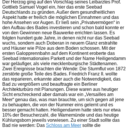
Der Herzog ging auf den Vorschlag seines Leibarztes Prof.
Gottlieb Samuel Vogel ein, hier das erste Seebad
Deutschlands zu gründen. Außer dem gesundheitlichen
Aspekt hatte er freilich die möglichen Einnahmen und das
hohe Ansehen vor Augen. Er ließ sein „Privatvermögen“ in
den Aufbau des Bades investieren und schon bald konnte er
von den Gewinnen neue Bauwerke errichten lassen. Es
folgten hundert gute Jahre, in denen nicht nur das Seebad
wuchs, sondern auch Doberan in neuem Glanz erstrahlte
und Häuser wie Pilze aus dem Boden schossen. Mit der
ersten Galopprennbahn auf dem Kontinent eroberte das
Seebad internationales Parkett und der Name Heiligendamm
war geläufiger, als viele mecklenburgische Städtenamen.
Zwei Ereignisse brachten die Wende: Die Sturmflut von 1872
zerstörte große Teile des Bades. Friedrich Franz II. wollte
das reparieren, erkannte aber auch die Notwendigkeit, das
Bad zu vergrößern und beauftragte ein Berliner
Architekturbüro mit Planungen. Diese waren aus heutiger
Sicht erschreckend aber damals war ein „Versailles am
Meer“ genau das, was man brauchte, um sich gegen all jene
zu behaupten, die von der Nummer eins gelernt und es
besser gemacht hatten. Heiligendamm hatte stets nur etwa
10% der Besucherzahl, die Warnemünde und das heutige
Kühlungsborn jeweils vorwiesen. Zu einer Stadt sollte das
Bad nie werden: Das
Schloss am Meer
sollte die