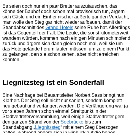
Es seien doch nur ein paar Bretter auszutauschen, das
könne der Bauhof doch schon mal provisorisch tun, ärgern
sich Gäste und ein Einheimischer äußerte gar den Verdacht,
man wolle den Steg gar nicht wieder aufbauen, damit der
Strandabschnitt des
Grand Hotels
seine Ruhe hat. Allerdings
ist das Gegenteil der Fall: Die Leute, die sonst kilometerweit
wandern würden, kommen nach einigen Minuten schimpfend
zurück und ärgern sich dann gleich noch mal, weil sie um
das Hotelgelände herum laufen müssen, um zu einem Punkt
zu gelangen, den sie schon sehen, aber nicht erreichen
konnten.
Liegnitzsteg ist ein Sonderfall
Eine Nachfrage bei Bauamtsleiter Norbert Sass bringt nun
Klarheit. Der Steg soll nicht nur saniert, sondern komplett
neu gebaut und verlängert werden. Die Verlängerung war ja
vor sieben Jahren schon einmal Streitpunkt in der
Stadtvertreterversammlung, weil einige Stadtvertreter gern
den ganzen Strand von der
Seebrücke
bis zum
Strandabgang „
Liegnitzsteg
“ mit einem Steg überzogen
hätten, während andere sich in Hinblick auf die hohen