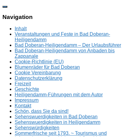
Zum
Inhalt
springen
Navigation
Inhalt
Veranstaltungen und Feste in Bad Doberan-
Heiligendamm
Bad Doberan-Heiligendamm – Der Urlaubsführer
Bad Doberan-Heiligendamm von Anbaden bis
Zappanale
Cookie-Richtlinie (EU)
Blumenräder für Bad Doberan
Cookie Vereinbarung
Datenschutzerklärung
Freizeit
Geschichte
Heiligendamm-Führungen mit dem Autor
Impressum
Kontakt
Schön, dass Sie da sind!
Sehenswuerdigkeiten in Bad Doberan
Sehenswuerdigkeiten in Heiligendamm
Sehenswürdigkeiten
Sommerfrische seit 1793. ~ Tourismus und