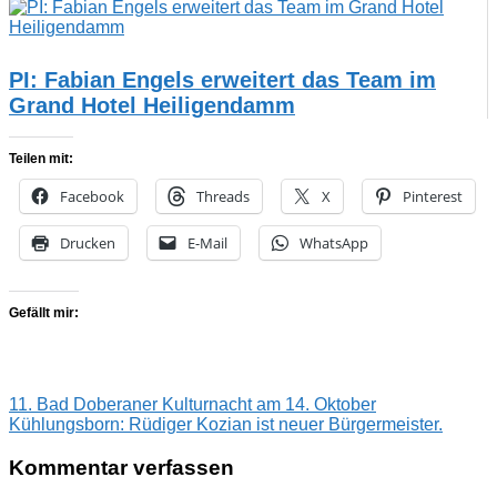
PI: Fabian Engels erweitert das Team im
Grand Hotel Heiligendamm
Teilen mit:
Facebook
Threads
X
Pinterest
Drucken
E-Mail
WhatsApp
Gefällt mir:
Beitragsnavigation
Vorheriger
Alexandrinencottage
11. Bad Doberaner Kulturnacht am 14. Oktober
Heiligendamm
Holzsteg
Packwerk
Steg
St
Beitrag:
Nächster
gesperrt
Kühlungsborn: Rüdiger Kozian ist neuer Bürgermeister.
Beitrag:
Kommentar verfassen