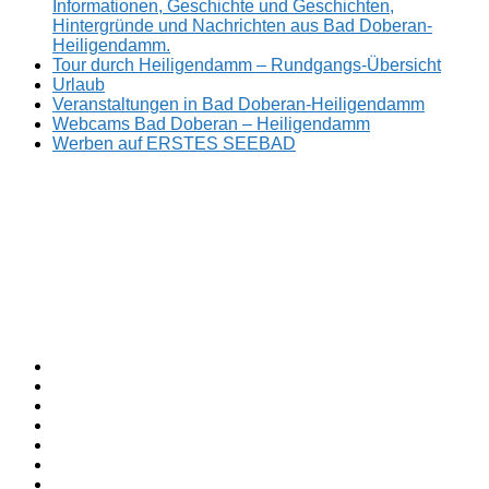
Informationen, Geschichte und Geschichten,
Hintergründe und Nachrichten aus Bad Doberan-
Heiligendamm.
Tour durch Heiligendamm – Rundgangs-Übersicht
Urlaub
Veranstaltungen in Bad Doberan-Heiligendamm
Webcams Bad Doberan – Heiligendamm
Werben auf ERSTES SEEBAD
Facebook
ERSTES
Sommerfrische
Instagram
SEEBAD
seit
Twitter
1793.
TikTok
youtube
Threads