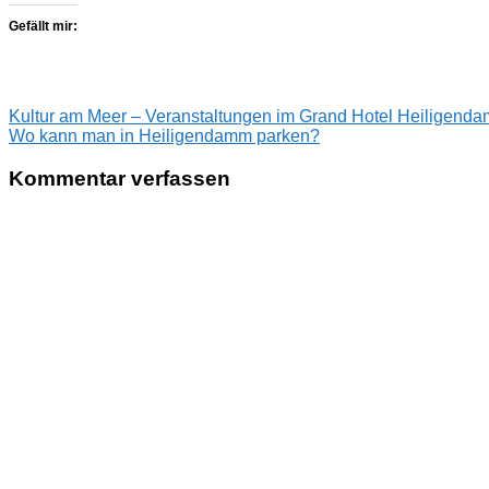
Gefällt mir:
Beitragsnavigation
Vorheriger
Kultur am Meer – Veranstaltungen im Grand Hotel Heiligend
Beitrag:
Nächster
Wo kann man in Heiligendamm parken?
Beitrag:
Kommentar verfassen