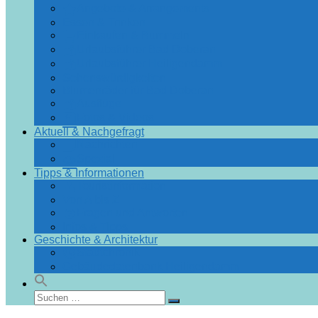
Angebote & Arrangements
Essen & Trinken
Einkaufen & Bummeln
Urlaubsführer Bad Doberan
Urlaubsführer Heiligendamm
Sehenswürdigkeiten
Blumenräder für Bad Doberan
Ausflüge
Fotos & Videos
Aktuell & Nachgefragt
Nachrichten
Spezial
Tipps & Informationen
Touristinformation
Von A bis Z
Fragen und Antworten
Infos & Tipps
Geschichte & Architektur
Stadtchronik
Gebäudedatenbank Heiligendamm
Suchen
Suchen
nach: