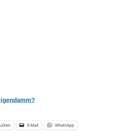
eiligendamm?
ucken
E-Mail
WhatsApp