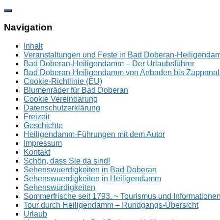
Zum
Inhalt
springen
Navigation
Inhalt
Veranstaltungen und Feste in Bad Doberan-Heiligend
Bad Doberan-Heiligendamm – Der Urlaubsführer
Bad Doberan-Heiligendamm von Anbaden bis Zappanal
Cookie-Richtlinie (EU)
Blumenräder für Bad Doberan
Cookie Vereinbarung
Datenschutzerklärung
Freizeit
Geschichte
Heiligendamm-Führungen mit dem Autor
Impressum
Kontakt
Schön, dass Sie da sind!
Sehenswuerdigkeiten in Bad Doberan
Sehenswuerdigkeiten in Heiligendamm
Sehenswürdigkeiten
Sommerfrische seit 1793. ~ Tourismus und Information
Tour durch Heiligendamm – Rundgangs-Übersicht
Urlaub