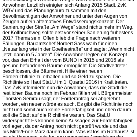
Anwohner. Letztlich einigten sich Anfang 2015 Stadt, ZvK,
WBV und das Planungsbüro zusammen mit den
Bevollmächtigten der Anwohner und unter den Augen von
Zeugen auf ein alternatives Entwässerungskonzept. Der
Sanierung der Straße „Am Wege“ stand nichts mehr im Weg,
der Kollbruchweg sollte erst vor seiner Sanierung frühestens
2017 Thema sein. Offen blieb die Frage nach weiteren
Fällungen. Bauamtschef Norbert Sass warb für einen
„Neuanfang wie in der Goethestraße“ und sagte: „Wenn nicht
jetzt, dann in 5 Jahren“. Die Anwohner legten ein Konzept
vor, das den Erhalt der vom BUND in 2015 und 2016 als
gesund befundenen Bäume ermöglicht. Die Stadtvertreter
beschlossen, die Bäume mit Hilfe einer neuen
Förderrichtlinie zu erhalten und so Geld zu sparen. Die
Richtlinie soll laut StaLU im 1. Quartal 2016 in Kraft treten.
Das ZvK informierte nun die Anwohner, dass die Stadt die
restlichen Bäume noch im Februar fällen will. Bürgermeister
Thorsten Semrau sagt, der Förderantrag sei abgelehnt
worden, ein neuer würde es auch. Es gibt die Richtlinie noch
nicht und somit auch keine Förderfähigkeit und eben darum
soll die Stadt auf die Richtlinie warten. Das StaLU
widerspricht: Es können keine Aussagen zur Förderfähigkeit
vorliegen, da der Antrag noch nicht geprüft wurde und das
bis Mitte/Ende März dauern kann. Was ist los im Rathaus? Ist