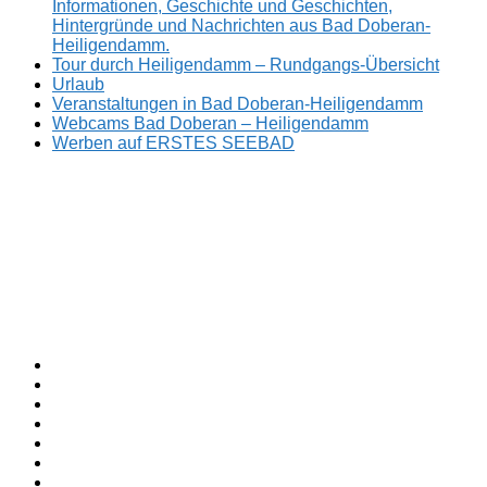
Informationen, Geschichte und Geschichten,
Hintergründe und Nachrichten aus Bad Doberan-
Heiligendamm.
Tour durch Heiligendamm – Rundgangs-Übersicht
Urlaub
Veranstaltungen in Bad Doberan-Heiligendamm
Webcams Bad Doberan – Heiligendamm
Werben auf ERSTES SEEBAD
Facebook
ERSTES
Sommerfrische
Instagram
SEEBAD
seit
Twitter
1793.
TikTok
youtube
Threads