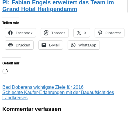
PI: Fabian Engels erweitert das Team im
Grand Hotel Heiligendamm
Teilen mit:
Facebook
Threads
X
Pinterest
Drucken
E-Mail
WhatsApp
Gefällt mir:
Wird
geladen …
Beitragsnavigation
Vorheriger
Bad Doberans wichtigste Ziele für 2016
Beitrag:
Nächster
Schlechte Käufer-Erfahrungen mit der Bauaufsicht des
Beitrag:
Landkreises
Kommentar verfassen