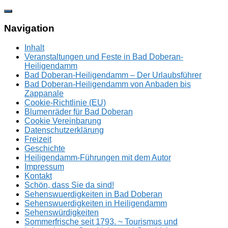
Zum
Inhalt
springen
Navigation
Inhalt
Veranstaltungen und Feste in Bad Doberan-
Heiligendamm
Bad Doberan-Heiligendamm – Der Urlaubsführer
Bad Doberan-Heiligendamm von Anbaden bis
Zappanale
Cookie-Richtlinie (EU)
Blumenräder für Bad Doberan
Cookie Vereinbarung
Datenschutzerklärung
Freizeit
Geschichte
Heiligendamm-Führungen mit dem Autor
Impressum
Kontakt
Schön, dass Sie da sind!
Sehenswuerdigkeiten in Bad Doberan
Sehenswuerdigkeiten in Heiligendamm
Sehenswürdigkeiten
Sommerfrische seit 1793. ~ Tourismus und