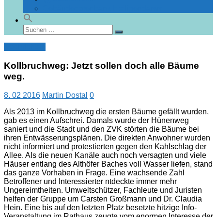
Gebäudedatenbank Heiligendamm
Suchen
Suchen
nach:
Nachrichten
Kollbruchweg: Jetzt sollen doch alle Bäume
weg.
8. 02 2016
Martin Dostal
0
Als 2013 im Kollbruchweg die ersten Bäume gefällt wurden,
gab es einen Aufschrei. Damals wurde der Hünenweg
saniert und die Stadt und den ZVK störten die Bäume bei
ihren Entwässerungsplänen. Die direkten Anwohner wurden
nicht informiert und protestierten gegen den Kahlschlag der
Allee. Als die neuen Kanäle auch noch versagten und viele
Häuser entlang des Althöfer Baches voll Wasser liefen, stand
das ganze Vorhaben in Frage. Eine wachsende Zahl
Betroffener und Interessierter ntdeckte immer mehr
Ungereimtheiten. Umweltschützer, Fachleute und Juristen
helfen der Gruppe um Carsten Großmann und Dr. Claudia
Hein. Eine bis auf den letzten Platz besetzte hitzige Info-
Veranstaltung im Rathaus zeugte vom enormen Interesse der