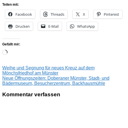
Teilen mit:
Facebook
Threads
X
Pinterest
Drucken
E-Mail
WhatsApp
Gefällt mir:
Wird
geladen …
Beitragsnavigation
Vorheriger
60-
Weihe und Segnung für neues Kreuz auf dem
Beitrag:
Prozent-
Mönchsfriedhof am Münster
Nächster
Regel
Neue Öffnungszeiten: Doberaner Münster, Stadt- und
Beitrag:
aufgehoben
Bädermuseum, Besucherzentrum, Backhausmühle
Mecklenburg
Vorpommern
Kommentar verfassen
MV
Aufhebung
60%-
Regel
MV
Corona
Lockdown
Lockerung