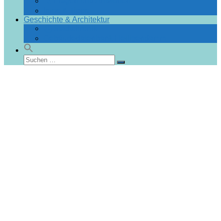
Fragen und Antworten
Infos & Tipps
Geschichte & Architektur
Stadtchronik
Gebäudedatenbank Heiligendamm
Suchen
Suchen
nach: