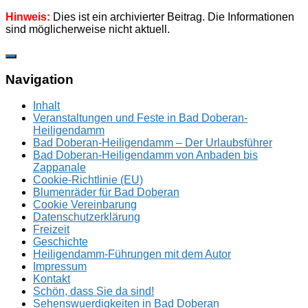
Hinweis:
Dies ist ein archivierter Beitrag. Die Informationen
sind möglicherweise nicht aktuell.
Zum
Inhalt
springen
Navigation
Inhalt
Veranstaltungen und Feste in Bad Doberan-
Heiligendamm
Bad Doberan-Heiligendamm – Der Urlaubsführer
Bad Doberan-Heiligendamm von Anbaden bis
Zappanale
Cookie-Richtlinie (EU)
Blumenräder für Bad Doberan
Cookie Vereinbarung
Datenschutzerklärung
Freizeit
Geschichte
Heiligendamm-Führungen mit dem Autor
Impressum
Kontakt
Schön, dass Sie da sind!
Sehenswuerdigkeiten in Bad Doberan