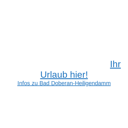
Sport
Lockerungen
MV
Juni
Mecklenburg
Vorpommern
Ihr
Urlaub hier!
Infos zu Bad Doberan-Heiligendamm