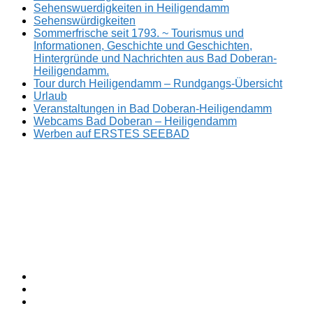
Sehenswuerdigkeiten in Heiligendamm
Sehenswürdigkeiten
Sommerfrische seit 1793. ~ Tourismus und
Informationen, Geschichte und Geschichten,
Hintergründe und Nachrichten aus Bad Doberan-
Heiligendamm.
Tour durch Heiligendamm – Rundgangs-Übersicht
Urlaub
Veranstaltungen in Bad Doberan-Heiligendamm
Webcams Bad Doberan – Heiligendamm
Werben auf ERSTES SEEBAD
Facebook
ERSTES
Sommerfrische
Instagram
SEEBAD
seit
Twitter
1793.