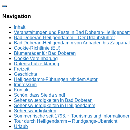
Zum
Inhalt
springen
Navigation
Inhalt
Veranstaltungen und Feste in Bad Doberan-Heiligend
Bad Doberan-Heiligendamm – Der Urlaubsführer
Bad Doberan-Heiligendamm von Anbaden bis Zappanal
Cookie-Richtlinie (EU)
Blumenräder für Bad Doberan
Cookie Vereinbarung
Datenschutzerklärung
Freizeit
Geschichte
Heiligendamm-Führungen mit dem Autor
Impressum
Kontakt
Schön, dass Sie da sind!
Sehenswuerdigkeiten in Bad Doberan
Sehenswuerdigkeiten in Heiligendamm
Sehenswürdigkeiten
Sommerfrische seit 1793. ~ Tourismus und Information
Tour durch Heiligendamm – Rundgangs-Übersicht
Urlaub