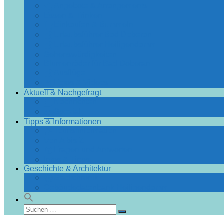
Angebote & Arrangements
Essen & Trinken
Einkaufen & Bummeln
Urlaubsführer Bad Doberan
Urlaubsführer Heiligendamm
Sehenswürdigkeiten
Blumenräder für Bad Doberan
Ausflüge
Fotos & Videos
Aktuell & Nachgefragt
Nachrichten
Spezial
Tipps & Informationen
Touristinformation
Von A bis Z
Fragen und Antworten
Infos & Tipps
Geschichte & Architektur
Stadtchronik
Gebäudedatenbank Heiligendamm
Suchen
Suchen
nach: