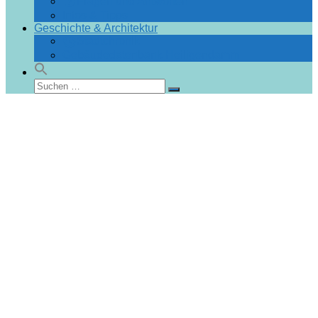
Fragen und Antworten
Infos & Tipps
Geschichte & Architektur
Stadtchronik
Gebäudedatenbank Heiligendamm
Suchen
Suchen
nach: