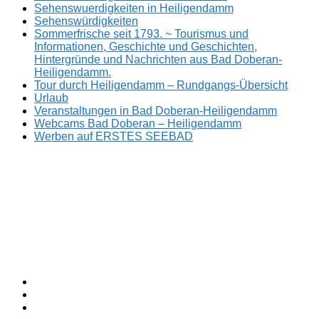
Sehenswuerdigkeiten in Heiligendamm
Sehenswürdigkeiten
Sommerfrische seit 1793. ~ Tourismus und
Informationen, Geschichte und Geschichten,
Hintergründe und Nachrichten aus Bad Doberan-
Heiligendamm.
Tour durch Heiligendamm – Rundgangs-Übersicht
Urlaub
Veranstaltungen in Bad Doberan-Heiligendamm
Webcams Bad Doberan – Heiligendamm
Werben auf ERSTES SEEBAD
Facebook
ERSTES
Sommerfrische
Instagram
SEEBAD
seit
Twitter
1793.