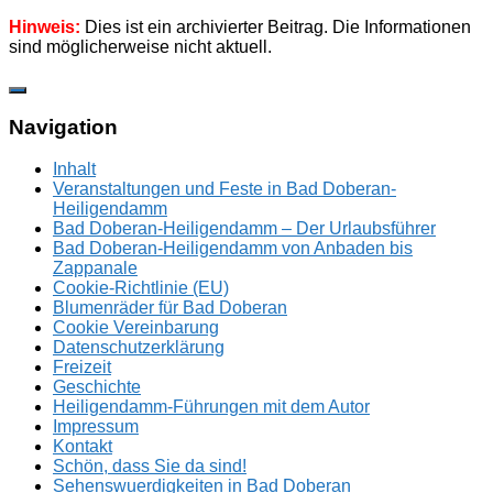
Hinweis:
Dies ist ein archivierter Beitrag. Die Informationen
sind möglicherweise nicht aktuell.
Zum
Inhalt
springen
Navigation
Inhalt
Veranstaltungen und Feste in Bad Doberan-
Heiligendamm
Bad Doberan-Heiligendamm – Der Urlaubsführer
Bad Doberan-Heiligendamm von Anbaden bis
Zappanale
Cookie-Richtlinie (EU)
Blumenräder für Bad Doberan
Cookie Vereinbarung
Datenschutzerklärung
Freizeit
Geschichte
Heiligendamm-Führungen mit dem Autor
Impressum
Kontakt
Schön, dass Sie da sind!
Sehenswuerdigkeiten in Bad Doberan