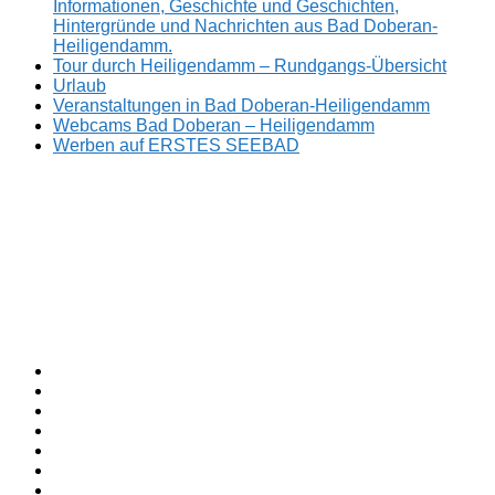
Informationen, Geschichte und Geschichten,
Hintergründe und Nachrichten aus Bad Doberan-
Heiligendamm.
Tour durch Heiligendamm – Rundgangs-Übersicht
Urlaub
Veranstaltungen in Bad Doberan-Heiligendamm
Webcams Bad Doberan – Heiligendamm
Werben auf ERSTES SEEBAD
Facebook
ERSTES
Sommerfrische
Instagram
SEEBAD
seit
Twitter
1793.
TikTok
youtube
Threads