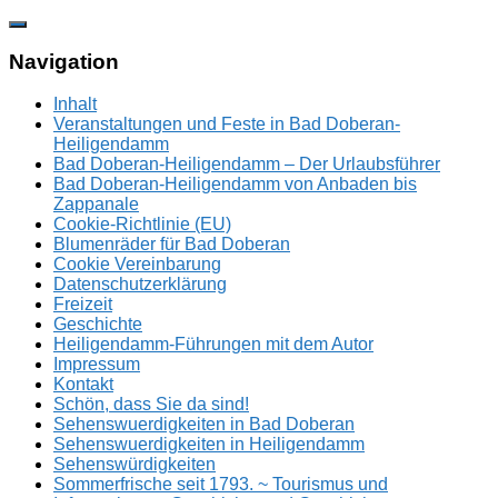
Zum
Inhalt
springen
Navigation
Inhalt
Veranstaltungen und Feste in Bad Doberan-
Heiligendamm
Bad Doberan-Heiligendamm – Der Urlaubsführer
Bad Doberan-Heiligendamm von Anbaden bis
Zappanale
Cookie-Richtlinie (EU)
Blumenräder für Bad Doberan
Cookie Vereinbarung
Datenschutzerklärung
Freizeit
Geschichte
Heiligendamm-Führungen mit dem Autor
Impressum
Kontakt
Schön, dass Sie da sind!
Sehenswuerdigkeiten in Bad Doberan
Sehenswuerdigkeiten in Heiligendamm
Sehenswürdigkeiten
Sommerfrische seit 1793. ~ Tourismus und