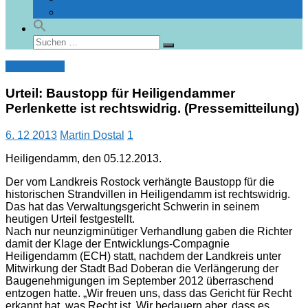
Gebäudedatenbank Heiligendamm
Suchen
Suchen
nach:
Nachrichten
Urteil: Baustopp für Heiligendammer
Perlenkette ist rechtswidrig. (Pressemitteilung)
6. 12 2013
Martin Dostal
1
Heiligendamm, den 05.12.2013.
Der vom Landkreis Rostock verhängte Baustopp für die
historischen Strandvillen in Heiligendamm ist rechtswidrig.
Das hat das Verwaltungsgericht Schwerin in seinem
heutigen Urteil festgestellt.
Nach nur neunzigminütiger Verhandlung gaben die Richter
damit der Klage der Entwicklungs-Compagnie
Heiligendamm (ECH) statt, nachdem der Landkreis unter
Mitwirkung der Stadt Bad Doberan die Verlängerung der
Baugenehmigungen im September 2012 überraschend
entzogen hatte. „Wir freuen uns, dass das Gericht für Recht
erkannt hat, was Recht ist. Wir bedauern aber, dass es