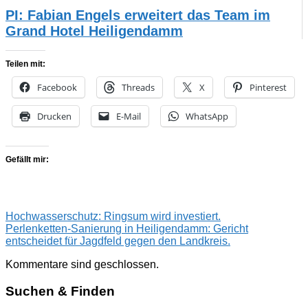
PI: Fabian Engels erweitert das Team im
Grand Hotel Heiligendamm
Teilen mit:
Facebook
Threads
X
Pinterest
Drucken
E-Mail
WhatsApp
Gefällt mir:
Beitragsnavigation
Vorheriger
Hochwasserschutz: Ringsum wird investiert.
Beitrag:
Nächster
Perlenketten-Sanierung in Heiligendamm: Gericht
Beitrag:
entscheidet für Jagdfeld gegen den Landkreis.
Kommentare sind geschlossen.
Suchen & Finden