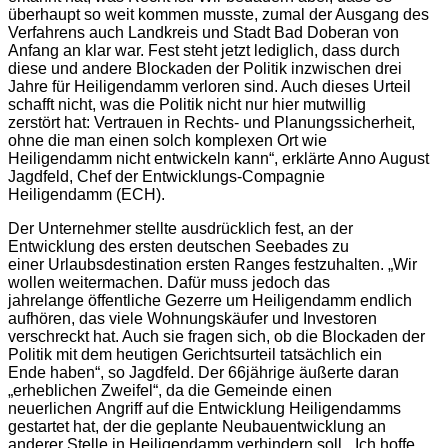
überhaupt so weit kommen musste, zumal der Ausgang des
Verfahrens auch Landkreis und Stadt Bad Doberan von
Anfang an klar war. Fest steht jetzt lediglich, dass durch
diese und andere Blockaden der Politik inzwischen drei
Jahre für Heiligendamm verloren sind. Auch dieses Urteil
schafft nicht, was die Politik nicht nur hier mutwillig
zerstört hat: Vertrauen in Rechts- und Planungssicherheit,
ohne die man einen solch komplexen Ort wie
Heiligendamm nicht entwickeln kann“, erklärte Anno August
Jagdfeld, Chef der Entwicklungs-Compagnie
Heiligendamm (ECH).
Der Unternehmer stellte ausdrücklich fest, an der
Entwicklung des ersten deutschen Seebades zu
einer Urlaubsdestination ersten Ranges festzuhalten. „Wir
wollen weitermachen. Dafür muss jedoch das
jahrelange öffentliche Gezerre um Heiligendamm endlich
aufhören, das viele Wohnungskäufer und Investoren
verschreckt hat. Auch sie fragen sich, ob die Blockaden der
Politik mit dem heutigen Gerichtsurteil tatsächlich ein
Ende haben“, so Jagdfeld. Der 66jährige äußerte daran
„erheblichen Zweifel“, da die Gemeinde einen
neuerlichen Angriff auf die Entwicklung Heiligendamms
gestartet hat, der die geplante Neubauentwicklung an
anderer Stelle in Heiligendamm verhindern soll. „Ich hoffe