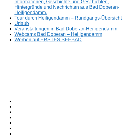
Informationen, Geschichte und Geschichten,
Hintergründe und Nachrichten aus Bad Doberan-
Heiligendamm.
Tour durch Heiligendamm – Rundgangs-Übersicht
Urlaub
Veranstaltungen in Bad Doberan-Heiligendamm
Webcams Bad Doberan – Heiligendamm
Werben auf ERSTES SEEBAD
Facebook
ERSTES
Sommerfrische
Instagram
SEEBAD
seit
Twitter
1793.
TikTok
youtube
Threads