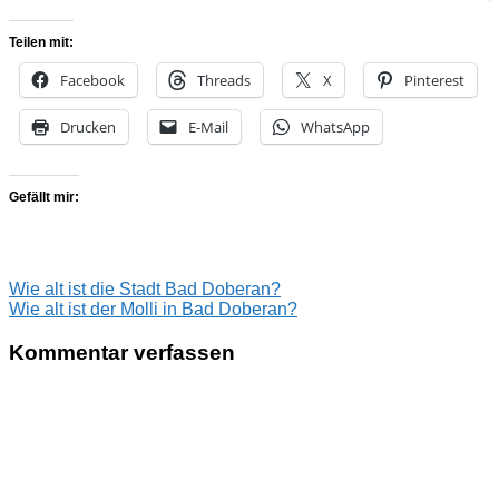
Teilen mit:
Facebook
Threads
X
Pinterest
Drucken
E-Mail
WhatsApp
Gefällt mir:
Beitragsnavigation
Vorheriger
Wie alt ist die Stadt Bad Doberan?
Beitrag:
Nächster
Wie alt ist der Molli in Bad Doberan?
Beitrag:
Kommentar verfassen