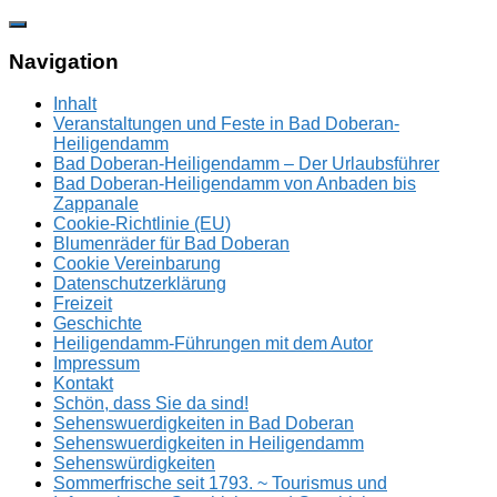
Zum
Inhalt
springen
Navigation
Inhalt
Veranstaltungen und Feste in Bad Doberan-
Heiligendamm
Bad Doberan-Heiligendamm – Der Urlaubsführer
Bad Doberan-Heiligendamm von Anbaden bis
Zappanale
Cookie-Richtlinie (EU)
Blumenräder für Bad Doberan
Cookie Vereinbarung
Datenschutzerklärung
Freizeit
Geschichte
Heiligendamm-Führungen mit dem Autor
Impressum
Kontakt
Schön, dass Sie da sind!
Sehenswuerdigkeiten in Bad Doberan
Sehenswuerdigkeiten in Heiligendamm
Sehenswürdigkeiten
Sommerfrische seit 1793. ~ Tourismus und