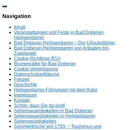
Zum
Inhalt
springen
Navigation
Inhalt
Veranstaltungen und Feste in Bad Doberan-
Heiligendamm
Bad Doberan-Heiligendamm – Der Urlaubsführer
Bad Doberan-Heiligendamm von Anbaden bis
Zappanale
Cookie-Richtlinie (EU)
Blumenräder für Bad Doberan
Cookie Vereinbarung
Datenschutzerklärung
Freizeit
Geschichte
Heiligendamm-Führungen mit dem Autor
Impressum
Kontakt
Schön, dass Sie da sind!
Sehenswuerdigkeiten in Bad Doberan
Sehenswuerdigkeiten in Heiligendamm
Sehenswürdigkeiten
Sommerfrische seit 1793. ~ Tourismus und