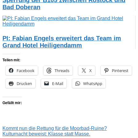
Bad Doberan
PI: Fabian Engels erweitert das Team im
Grand Hotel Heiligendamm
Teilen mit:
Facebook
Threads
X
Pinterest
Drucken
E-Mail
WhatsApp
Gefällt mir:
Beitragsnavigation
Vorheriger
Kommt nun die Rettung für die Moorbad-Ruine?
Beitrag:
Nächster
Kulturnacht beweist: Klasse statt Masse.