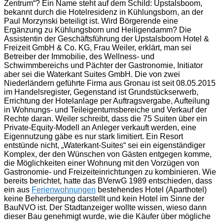
Zentrum“? Ein Name steht auf dem Schild: Upstalsboom,
bekannt durch die Hotelresidenz in Kühlungsborn, an der
Paul Morzynski beteiligt ist. Wird Börgerende eine
Ergänzung zu Kühlungsborn und Heiligendamm? Die
Assistentin der Geschäftsführung der Upstalsboom Hotel &
Freizeit GmbH & Co. KG, Frau Weiler, erklärt, man sei
Betreiber der Immobilie, des Wellness- und
Schwimmbereichs und Pächter der Gastronomie, Initiator
aber sei die Waterkant Suites GmbH. Die von zwei
Niederländern geführte Firma aus Gronau ist seit 08.05.2015
im Handelsregister, Gegenstand ist Grundstückserwerb,
Errichtung der Hotelanlage per Auftragsvergabe, Aufteilung
in Wohnungs- und Teileigentumsbereiche und Verkauf der
Rechte daran. Weiler schreibt, dass die 75 Suiten über ein
Private-Equity-Modell an Anleger verkauft werden, eine
Eigennutzung gäbe es nur stark limitiert. Ein Resort
entstünde nicht, „Waterkant-Suites“ sei ein eigenständiger
Komplex, der den Wünschen von Gästen entgegen komme,
die Möglichkeiten einer Wohnung mit den Vorzügen von
Gastronomie- und Freizeiteinrichtungen zu kombinieren. Wie
bereits berichtet, hatte das BVerwG 1989 entschieden, dass
ein aus
Ferienwohnungen
bestehendes Hotel (Aparthotel)
keine Beherbergung darstellt und kein Hotel im Sinne der
BauNVO ist. Der Stadtanzeiger wollte wissen, wieso dann
dieser Bau genehmigt wurde, wie die Käufer über mögliche