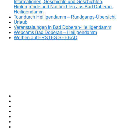
Informationen, Geschichte und Geschichten,
Hintergründe und Nachrichten aus Bad Doberan-
Heiligendamm.
Tour durch Heiligendamm – Rundgangs-Übersicht
Urlaub
Veranstaltungen in Bad Doberan-Heiligendamm
Webcams Bad Doberan – Heiligendamm
Werben auf ERSTES SEEBAD
Facebook
ERSTES
Sommerfrische
Instagram
SEEBAD
seit
Twitter
1793.
TikTok
youtube
Threads