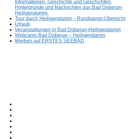
Informationen, Geschichte und Geschichten,
Hintergründe und Nachrichten aus Bad Doberan-
Heiligendamm.
Tour durch Heiligendamm – Rundgangs-Übersicht
Urlaub
Veranstaltungen in Bad Doberan-Heiligendamm
Webcams Bad Doberan – Heiligendamm
Werben auf ERSTES SEEBAD
Facebook
ERSTES
Sommerfrische
Instagram
SEEBAD
seit
Twitter
1793.
TikTok
youtube
Threads