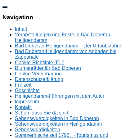
Zum
Inhalt
springen
Navigation
Inhalt
Veranstaltungen und Feste in Bad Doberan-
Heiligendamm
Bad Doberan-Heiligendamm – Der Urlaubsführer
Bad Doberan-Heiligendamm von Anbaden bis
Zappanale
Cookie-Richtlinie (EU)
Blumenräder für Bad Doberan
Cookie Vereinbarung
Datenschutzerklärung
Freizeit
Geschichte
Heiligendamm-Führungen mit dem Autor
Impressum
Kontakt
Schön, dass Sie da sind!
Sehenswuerdigkeiten in Bad Doberan
Sehenswuerdigkeiten in Heiligendamm
Sehenswürdigkeiten
Sommerfrische seit 1793. ~ Tourismus und