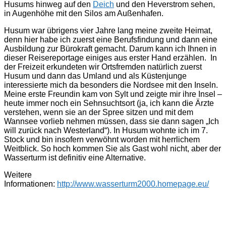
Husums hinweg auf den
Deich
und den Heverstrom sehen,
in Augenhöhe mit den Silos am Außenhafen.
Husum war übrigens vier Jahre lang meine zweite Heimat,
denn hier habe ich zuerst eine Berufsfindung und dann eine
Ausbildung zur Bürokraft gemacht. Darum kann ich Ihnen in
dieser Reisereportage einiges aus erster Hand erzählen. In
der Freizeit erkundeten wir Ortsfremden natürlich zuerst
Husum und dann das Umland und als Küstenjunge
interessierte mich da besonders die Nordsee mit den Inseln.
Meine erste Freundin kam von Sylt und zeigte mir ihre Insel –
heute immer noch ein Sehnsuchtsort (ja, ich kann die Ärzte
verstehen, wenn sie an der Spree sitzen und mit dem
Wannsee vorlieb nehmen müssen, dass sie dann sagen „Ich
will zurück nach Westerland“). In Husum wohnte ich im 7.
Stock und bin insofern verwöhnt worden mit herrlichem
Weitblick. So hoch kommen Sie als Gast wohl nicht, aber der
Wasserturm ist definitiv eine Alternative.
Weitere
Informationen:
http://www.wasserturm2000.homepage.eu/