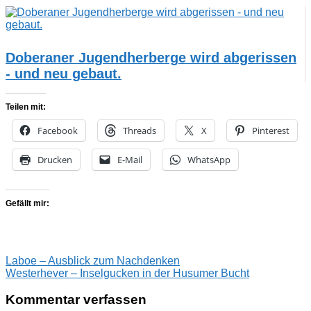
Doberaner Jugendherberge wird abgerissen
- und neu gebaut.
Teilen mit:
Facebook
Threads
X
Pinterest
Drucken
E-Mail
WhatsApp
Gefällt mir:
Beitragsnavigation
Vorheriger
Aussicht
Laboe – Ausblick zum Nachdenken
Husum
Krokosblüte
Martin
Beitrag:
Nächster
Dostal
Westerhever – Inselgucken in der Husumer Bucht
Nordsee
Tetsche
TSBW
Wasserturm
Beitrag:
Kommentar verfassen