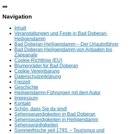
Zum
Inhalt
springen
Navigation
Inhalt
Veranstaltungen und Feste in Bad Doberan-
Heiligendamm
Bad Doberan-Heiligendamm – Der Urlaubsführer
Bad Doberan-Heiligendamm von Anbaden bis
Zappanale
Cookie-Richtlinie (EU)
Blumenräder für Bad Doberan
Cookie Vereinbarung
Datenschutzerklärung
Freizeit
Geschichte
Heiligendamm-Führungen mit dem Autor
Impressum
Kontakt
Schön, dass Sie da sind!
Sehenswuerdigkeiten in Bad Doberan
Sehenswuerdigkeiten in Heiligendamm
Sehenswürdigkeiten
Sommerfrische seit 1793. ~ Tourismus und