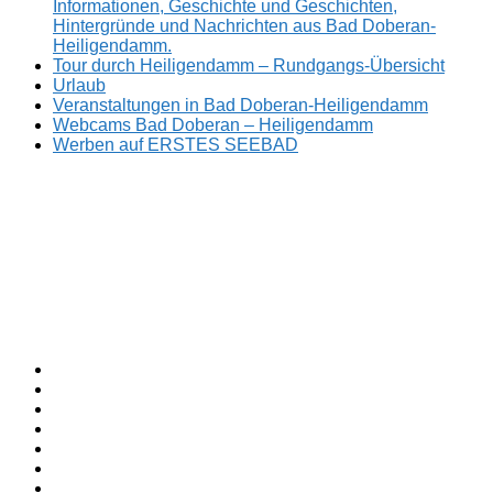
Informationen, Geschichte und Geschichten,
Hintergründe und Nachrichten aus Bad Doberan-
Heiligendamm.
Tour durch Heiligendamm – Rundgangs-Übersicht
Urlaub
Veranstaltungen in Bad Doberan-Heiligendamm
Webcams Bad Doberan – Heiligendamm
Werben auf ERSTES SEEBAD
Facebook
ERSTES
Sommerfrische
Instagram
SEEBAD
seit
Twitter
1793.
TikTok
youtube
Threads