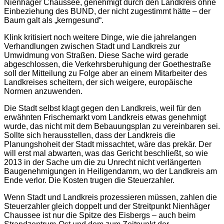
Nienhäger Chaussee, genehmigt durch den Landkreis ohne
Einbeziehung des BUND, der nicht zugestimmt hätte – der
Baum galt als „kerngesund“.
Klink kritisiert noch weitere Dinge, wie die jahrelangen
Verhandlungen zwischen Stadt und Landkreis zur
Umwidmung von Straßen. Diese Sache wird gerade
abgeschlossen, die Verkehrsberuhigung der Goethestraße
soll der Mitteilung zu Folge aber an einem Mitarbeiter des
Landkreises scheitern, der sich weigere, europäische
Normen anzuwenden.
Die Stadt selbst klagt gegen den Landkreis, weil für den
erwähnten Frischemarkt vom Landkreis etwas genehmigt
wurde, das nicht mit dem Bebauungsplan zu vereinbaren sei.
Sollte sich herausstellen, dass der Landkreis die
Planungshoheit der Stadt missachtet, wäre das prekär. Der
will erst mal abwarten, was das Gericht beschließt, so wie
2013 in der Sache um die zu Unrecht nicht verlängerten
Baugenehmigungen in Heiligendamm, wo der Landkreis am
Ende verlor. Die Kosten trugen die Steuerzahler.
Wenn Stadt und Landkreis prozessieren müssen, zahlen die
Steuerzahler gleich doppelt und der Streitpunkt Nienhäger
Chaussee ist nur die Spitze des Eisbergs – auch beim