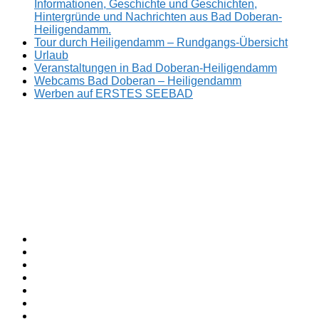
Informationen, Geschichte und Geschichten,
Hintergründe und Nachrichten aus Bad Doberan-
Heiligendamm.
Tour durch Heiligendamm – Rundgangs-Übersicht
Urlaub
Veranstaltungen in Bad Doberan-Heiligendamm
Webcams Bad Doberan – Heiligendamm
Werben auf ERSTES SEEBAD
Facebook
ERSTES
Sommerfrische
Instagram
SEEBAD
seit
Twitter
1793.
TikTok
youtube
Threads