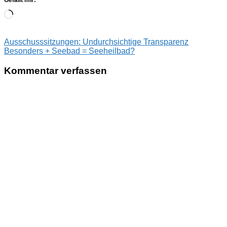
Gefällt mir:
Wird
geladen …
Beitragsnavigation
Vorheriger
Ausschusssitzungen: Undurchsichtige Transparenz
Beitrag:
Nächster
Besonders + Seebad = Seeheilbad?
Beitrag:
Kommentar verfassen