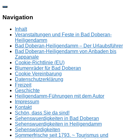
Zum
Inhalt
springen
Navigation
Inhalt
Veranstaltungen und Feste in Bad Doberan-
Heiligendamm
Bad Doberan-Heiligendamm – Der Urlaubsführer
Bad Doberan-Heiligendamm von Anbaden bis
Zappanale
Cookie-Richtlinie (EU)
Blumenräder für Bad Doberan
Cookie Vereinbarung
Datenschutzerklärung
Freizeit
Geschichte
Heiligendamm-Führungen mit dem Autor
Impressum
Kontakt
Schön, dass Sie da sind!
Sehenswuerdigkeiten in Bad Doberan
Sehenswuerdigkeiten in Heiligendamm
Sehenswürdigkeiten
Sommerfrische seit 1793. ~ Tourismus und