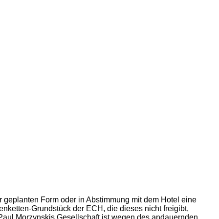
er geplanten Form oder in Abstimmung mit dem Hotel eine
enketten-Grundstück der ECH, die dieses nicht freigibt,
: Paul Morzynskis Gesellschaft ist wegen des andauernden