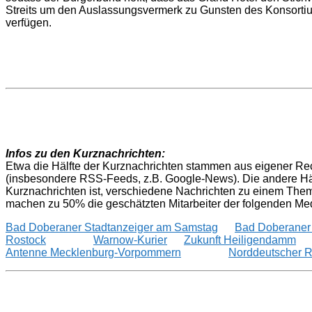
Streits um den Auslassungsvermerk zu Gunsten des Konsortiu
auf
verfügen.
Stichweg
in
Heiligenda
Infos zu den Kurznachrichten:
Etwa die Hälfte der Kurznachrichten stammen aus eigener Rec
(insbesondere RSS-Feeds, z.B. Google-News). Die andere Häl
Kurznachrichten ist, verschiedene Nachrichten zu einem The
machen zu 50% die geschätzten Mitarbeiter der folgenden Me
Bad Doberaner Stadtanzeiger am Samstag
Bad Doberaner 
Rostock
Warnow-Kurier
Zukunft Heiligendamm
Antenne Mecklenburg-Vorpommern
Norddeutscher 