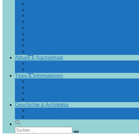
Angebote & Arrangements
Essen & Trinken
Einkaufen & Bummeln
Urlaubsführer Bad Doberan
Urlaubsführer Heiligendamm
Sehenswürdigkeiten
Blumenräder für Bad Doberan
Ausflüge
Fotos & Videos
Aktuell & Nachgefragt
Nachrichten
Spezial
Tipps & Informationen
Touristinformation
Von A bis Z
Fragen und Antworten
Infos & Tipps
Geschichte & Architektur
Stadtchronik
Gebäudedatenbank Heiligendamm
Suchen
Suchen
nach: