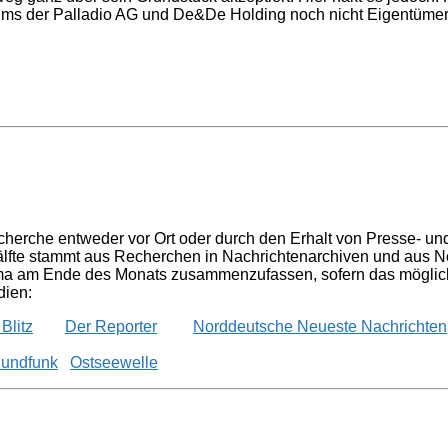
ms der Palladio AG und De&De Holding noch nicht Eigentümer d
mm.
herche entweder vor Ort oder durch den Erhalt von Presse- un
fte stammt aus Recherchen in Nachrichtenarchiven und aus Not
ma am Ende des Monats zusammenzufassen, sofern das möglich i
dien:
Blitz
Der Reporter
Norddeutsche Neueste Nachrichten
Rundfunk
Ostseewelle