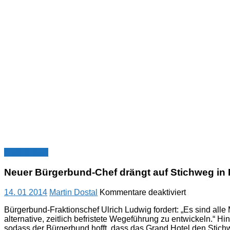
Nachrichten
Neuer Bürgerbund-Chef drängt auf Stichweg in
für
14. 01 2014
Martin Dostal
Kommentare deaktiviert
Neuer
Bürgerbund-Fraktionschef Ulrich Ludwig fordert: „Es sind al
Bürgerbund
alternative, zeitlich befristete Wegeführung zu entwickeln.“ H
Chef
sodass der Bürgerbund hofft, dass das Grand Hotel den Stich
drängt