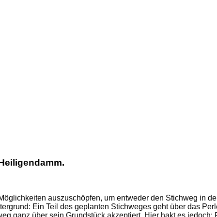
 Heiligendamm.
le Möglichkeiten auszuschöpfen, um entweder den Stichweg in d
-
intergrund: Ein Teil des geplanten Stichweges geht über das Perl
weg ganz über sein Grundstück akzeptiert. Hier hakt es jedoch