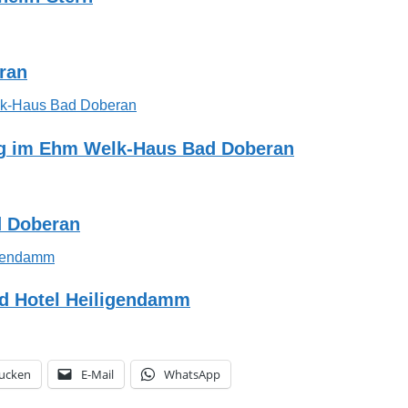
eran
ng im Ehm Welk-Haus Bad Doberan
d Doberan
nd Hotel Heiligendamm
ucken
E-Mail
WhatsApp