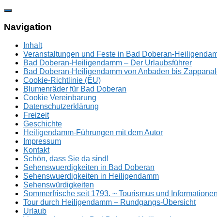
Zum
Inhalt
springen
Navigation
Inhalt
Veranstaltungen und Feste in Bad Doberan-Heiligend
Bad Doberan-Heiligendamm – Der Urlaubsführer
Bad Doberan-Heiligendamm von Anbaden bis Zappanal
Cookie-Richtlinie (EU)
Blumenräder für Bad Doberan
Cookie Vereinbarung
Datenschutzerklärung
Freizeit
Geschichte
Heiligendamm-Führungen mit dem Autor
Impressum
Kontakt
Schön, dass Sie da sind!
Sehenswuerdigkeiten in Bad Doberan
Sehenswuerdigkeiten in Heiligendamm
Sehenswürdigkeiten
Sommerfrische seit 1793. ~ Tourismus und Information
Tour durch Heiligendamm – Rundgangs-Übersicht
Urlaub