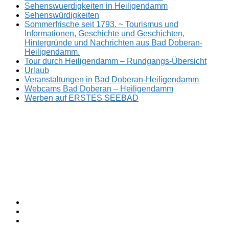
Sehenswuerdigkeiten in Heiligendamm
Sehenswürdigkeiten
Sommerfrische seit 1793. ~ Tourismus und
Informationen, Geschichte und Geschichten,
Hintergründe und Nachrichten aus Bad Doberan-
Heiligendamm.
Tour durch Heiligendamm – Rundgangs-Übersicht
Urlaub
Veranstaltungen in Bad Doberan-Heiligendamm
Webcams Bad Doberan – Heiligendamm
Werben auf ERSTES SEEBAD
Facebook
ERSTES
Sommerfrische
Instagram
SEEBAD
seit
Twitter
1793.