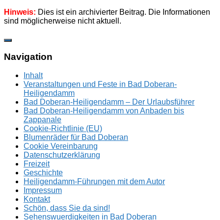
Hinweis:
Dies ist ein archivierter Beitrag. Die Informationen
sind möglicherweise nicht aktuell.
Zum
Inhalt
springen
Navigation
Inhalt
Veranstaltungen und Feste in Bad Doberan-
Heiligendamm
Bad Doberan-Heiligendamm – Der Urlaubsführer
Bad Doberan-Heiligendamm von Anbaden bis
Zappanale
Cookie-Richtlinie (EU)
Blumenräder für Bad Doberan
Cookie Vereinbarung
Datenschutzerklärung
Freizeit
Geschichte
Heiligendamm-Führungen mit dem Autor
Impressum
Kontakt
Schön, dass Sie da sind!
Sehenswuerdigkeiten in Bad Doberan