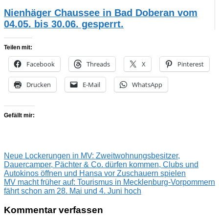
Nienhäger Chaussee in Bad Doberan vom
04.05. bis 30.06. gesperrt.
Teilen mit:
Facebook
Threads
X
Pinterest
Drucken
E-Mail
WhatsApp
Gefällt mir:
Beitragsnavigation
Vorheriger
Neue Lockerungen in MV: Zweitwohnungsbesitzer,
Beitrag:
Dauercamper, Pächter & Co. dürfen kommen, Clubs und
Autokinos öffnen und Hansa vor Zuschauern spielen
Nächster
MV macht früher auf: Tourismus in Mecklenburg-Vorpommern
Beitrag:
fährt schon am 28. Mai und 4. Juni hoch
Kommentar verfassen