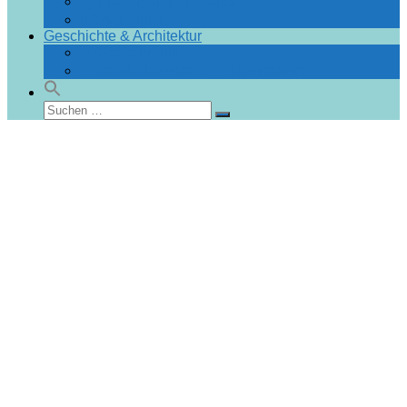
Fragen und Antworten
Infos & Tipps
Geschichte & Architektur
Stadtchronik
Gebäudedatenbank Heiligendamm
Suchen
Suchen
nach: