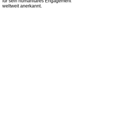
für sein humanitäres Engagement
weltweit anerkannt.