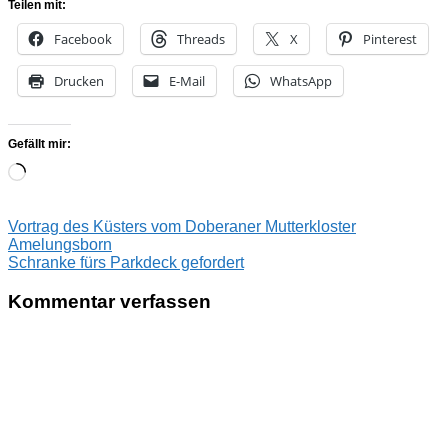
Teilen mit:
Facebook
Threads
X
Pinterest
Drucken
E-Mail
WhatsApp
Gefällt mir:
Wird
geladen …
Beitragsnavigation
Vorheriger
Vortrag des Küsters vom Doberaner Mutterkloster
Beitrag:
Amelungsborn
Nächster
Schranke fürs Parkdeck gefordert
Beitrag:
Kommentar verfassen