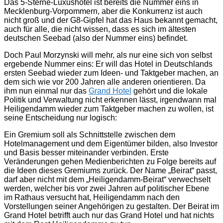
Das 5-Sterne-Luxushotel ist bereits die Nummer eins in
Mecklenburg-Vorpommern, aber die Konkurrenz ist auch
nicht groß und der G8-Gipfel hat das Haus bekannt gemacht,
auch für alle, die nicht wissen, dass es sich im ältesten
deutschen Seebad (also der Nummer eins) befindet.
Doch Paul Morzynski will mehr, als nur eine sich von selbst
ergebende Nummer eins: Er will das Hotel in Deutschlands
ersten Seebad wieder zum Ideen- und Taktgeber machen, an
dem sich wie vor 200 Jahren alle anderen orientieren. Da
ihm nun einmal nur das
Grand Hotel
gehört und die lokale
Politik und Verwaltung nicht erkennen lässt, irgendwann mal
Heiligendamm wieder zum Taktgeber machen zu wollen, ist
seine Entscheidung nur logisch:
Ein Gremium soll als Schnittstelle zwischen dem
Hotelmanagement und dem Eigentümer bilden, also Investor
und Basis besser miteinander verbinden. Erste
Veränderungen gehen Medienberichten zu Folge bereits auf
die Ideen dieses Gremiums zurück. Der Name „Beirat“ passt,
darf aber nicht mit dem „Heiligendamm-Beirat“ verwechselt
werden, welcher bis vor zwei Jahren auf politischer Ebene
im Rathaus versucht hat, Heiligendamm nach den
Vorstellungen seiner Angehörigen zu gestalten. Der Beirat im
Grand Hotel betrifft auch nur das Grand Hotel und hat nichts