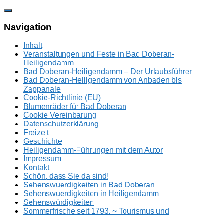
Zum
Inhalt
springen
Navigation
Inhalt
Veranstaltungen und Feste in Bad Doberan-
Heiligendamm
Bad Doberan-Heiligendamm – Der Urlaubsführer
Bad Doberan-Heiligendamm von Anbaden bis
Zappanale
Cookie-Richtlinie (EU)
Blumenräder für Bad Doberan
Cookie Vereinbarung
Datenschutzerklärung
Freizeit
Geschichte
Heiligendamm-Führungen mit dem Autor
Impressum
Kontakt
Schön, dass Sie da sind!
Sehenswuerdigkeiten in Bad Doberan
Sehenswuerdigkeiten in Heiligendamm
Sehenswürdigkeiten
Sommerfrische seit 1793. ~ Tourismus und