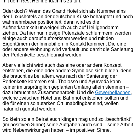
mit dem Rest Heiligendamms zu tun.
Oder doch? Wenn das Grand Hotel sich als Nummer eins
der Luxushotels an der deutschen Küste behauptet und noch
wahrnehmbarer positioniert, dann wird es die
Aufmerksamkeit unweigerlich auch auf Heiligendamm
ziehen. Da hier nun riesige Potenziale schlummern, werden
einige auch darauf aufmerksam werden und mit den
Eigentümern der Immobilien in Kontakt kommen. Die eine
oder andere Wohnung wird verkauft und damit die Sanierung
der Perlenkette beschleunigt werden.
Aber vielleicht wird auch das eine oder andere Konzept
entstehen, die eine oder andere Symbiose sich bilden, denn
die braucht es bei allem, was nach der Sanierung der
Perlenkette kommen soll. Thalasso und Ayurveda kann
keiner im ursprünglich geplanten Umfang allein stemmen –
dazu braucht es Zusammenarbeit. Und die
Gewerbeflächen
,
welche zwischen Hotel und Bahnhof entstehen sollten und
die für einen so autarken Ort unabdingbar sind, wollen
natürlich genutzt werden.
So klein so ein Beirat auch klingen mag und so „beschränkt“
(im positiven Sinne) seine Aufgaben auch sind – seine Arbeit
wird Nebenwirkungen haben – im positiven Sinne.