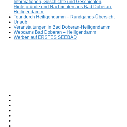
Informationen, Geschichte und Geschichten,
Hintergründe und Nachrichten aus Bad Doberan-
Heiligendamm.
Tour durch Heiligendamm – Rundgangs-Übersicht
Urlaub
Veranstaltungen in Bad Doberan-Heiligendamm
Webcams Bad Doberan – Heiligendamm
Werben auf ERSTES SEEBAD
Facebook
ERSTES
Sommerfrische
Instagram
SEEBAD
seit
Twitter
1793.
TikTok
youtube
Threads