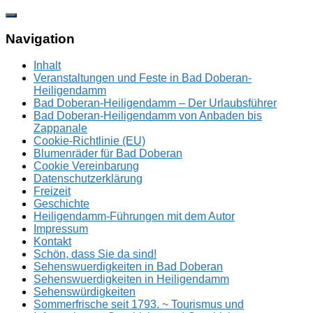
Zum
Inhalt
springen
Navigation
Inhalt
Veranstaltungen und Feste in Bad Doberan-
Heiligendamm
Bad Doberan-Heiligendamm – Der Urlaubsführer
Bad Doberan-Heiligendamm von Anbaden bis
Zappanale
Cookie-Richtlinie (EU)
Blumenräder für Bad Doberan
Cookie Vereinbarung
Datenschutzerklärung
Freizeit
Geschichte
Heiligendamm-Führungen mit dem Autor
Impressum
Kontakt
Schön, dass Sie da sind!
Sehenswuerdigkeiten in Bad Doberan
Sehenswuerdigkeiten in Heiligendamm
Sehenswürdigkeiten
Sommerfrische seit 1793. ~ Tourismus und