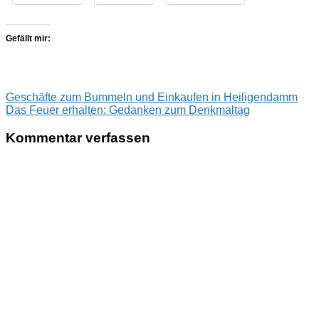
Gefällt mir:
Beitragsnavigation
Vorheriger
Geschäfte zum Bummeln und Einkaufen in Heiligendamm
Beitrag:
Nächster
Das Feuer erhalten: Gedanken zum Denkmaltag
Beitrag:
Kommentar verfassen