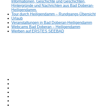
Informationen, Geschichte und Geschichten,
Hintergründe und Nachrichten aus Bad Doberan-
Heiligendamm.
Tour durch Heiligendamm – Rundgangs-Übersicht
Urlaub
Veranstaltungen in Bad Doberan-Heiligendamm
Webcams Bad Doberan – Heiligendamm
Werben auf ERSTES SEEBAD
Facebook
ERSTES
Sommerfrische
Instagram
SEEBAD
seit
Twitter
1793.
TikTok
youtube
Threads