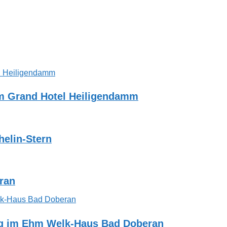
im Grand Hotel Heiligendamm
helin-Stern
eran
ng im Ehm Welk-Haus Bad Doberan