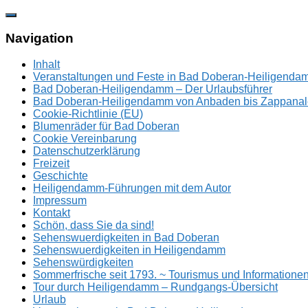
Zum
Inhalt
springen
Navigation
Inhalt
Veranstaltungen und Feste in Bad Doberan-Heiligend
Bad Doberan-Heiligendamm – Der Urlaubsführer
Bad Doberan-Heiligendamm von Anbaden bis Zappanal
Cookie-Richtlinie (EU)
Blumenräder für Bad Doberan
Cookie Vereinbarung
Datenschutzerklärung
Freizeit
Geschichte
Heiligendamm-Führungen mit dem Autor
Impressum
Kontakt
Schön, dass Sie da sind!
Sehenswuerdigkeiten in Bad Doberan
Sehenswuerdigkeiten in Heiligendamm
Sehenswürdigkeiten
Sommerfrische seit 1793. ~ Tourismus und Information
Tour durch Heiligendamm – Rundgangs-Übersicht
Urlaub