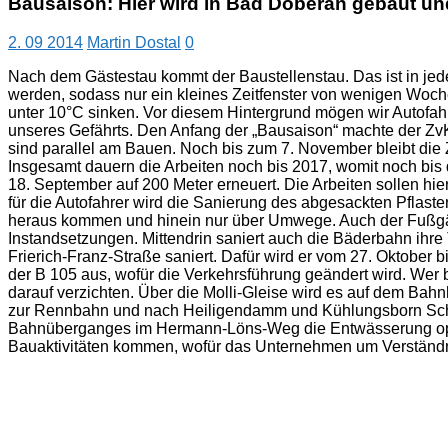
Bausaison: Hier wird in Bad Doberan gebaut un
2. 09 2014
Martin Dostal
0
Nach dem Gästestau kommt der Baustellenstau. Das ist in jede
werden, sodass nur ein kleines Zeitfenster von wenigen Woche
unter 10°C sinken. Vor diesem Hintergrund mögen wir Autofahr
unseres Gefährts. Den Anfang der „Bausaison“ machte der Zv
sind parallel am Bauen. Noch bis zum 7. November bleibt die 
Insgesamt dauern die Arbeiten noch bis 2017, womit noch bis
18. September auf 200 Meter erneuert. Die Arbeiten sollen hi
für die Autofahrer wird die Sanierung des abgesackten Pflast
heraus kommen und hinein nur über Umwege. Auch der Fußgäng
Instandsetzungen. Mittendrin saniert auch die Bäderbahn ihr
Frierich-Franz-Straße saniert. Dafür wird er vom 27. Oktober 
der B 105 aus, wofür die Verkehrsführung geändert wird. Wer 
darauf verzichten. Über die Molli-Gleise wird es auf dem Bah
zur Rennbahn und nach Heiligendamm und Kühlungsborn Schien
Bahnüberganges im Hermann-Löns-Weg die Entwässerung optimi
Bauaktivitäten kommen, wofür das Unternehmen um Verständni