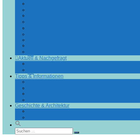
Angebote & Arrangements
Essen & Trinken
Einkaufen & Bummeln
Urlaubsführer Bad Doberan
Urlaubsführer Heiligendamm
Sehenswürdigkeiten
Blumenräder für Bad Doberan
Ausflüge
Fotos & Videos
Aktuell & Nachgefragt
Nachrichten
Spezial
Tipps & Informationen
Touristinformation
Von A bis Z
Fragen und Antworten
Infos & Tipps
Geschichte & Architektur
Stadtchronik
Gebäudedatenbank Heiligendamm
Suchen
Suchen
nach: