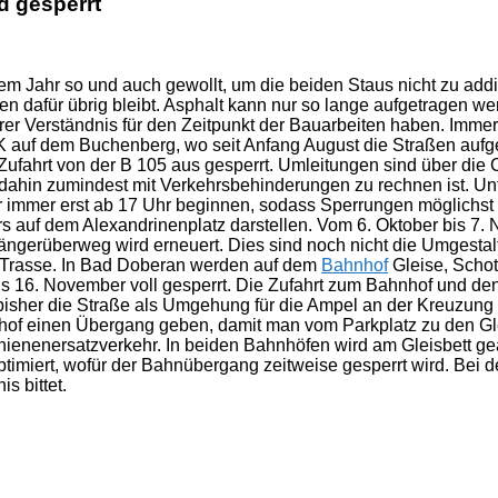
d gesperrt
m Jahr so und auch gewollt, um die beiden Staus nicht zu addie
n dafür übrig bleibt. Asphalt kann nur so lange aufgetragen w
er Verständnis für den Zeitpunkt der Bauarbeiten haben. Immer
K auf dem Buchenberg, wo seit Anfang August die Straßen aufg
Zufahrt von der B 105 aus gesperrt. Umleitungen sind über die C
 dahin zumindest mit Verkehrsbehinderungen zu rechnen ist. Un
er immer erst ab 17 Uhr beginnen, sodass Sperrungen möglichst 
ers auf dem Alexandrinenplatz darstellen. Vom 6. Oktober bis 7
erüberweg wird erneuert. Dies sind noch nicht die Umgestaltu
e Trasse. In Bad Doberan werden auf dem
Bahnhof
Gleise, Schot
bis 16. November voll gesperrt. Die Zufahrt zum Bahnhof und de
bisher die Straße als Umgehung für die Ampel an der Kreuzung 
nhof einen Übergang geben, damit man vom Parkplatz zu den Gle
enersatzverkehr. In beiden Bahnhöfen wird am Gleisbett gear
ert, wofür der Bahnübergang zeitweise gesperrt wird. Bei de
s bittet.