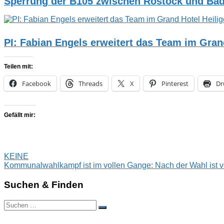
Sperrung der B105 zwischen Rostock und Ba
PI: Fabian Engels erweitert das Team im Gra
Teilen mit:
Facebook
Threads
X
Pinterest
Dr
Gefällt mir:
Beitragsnavigation
Vorheriger
KEINE
Beitrag:
Nächster
Kommunalwahlkampf ist im vollen Gange: Nach der Wahl ist v
Beitrag:
Suchen & Finden
Suchen
Suchen
nach: