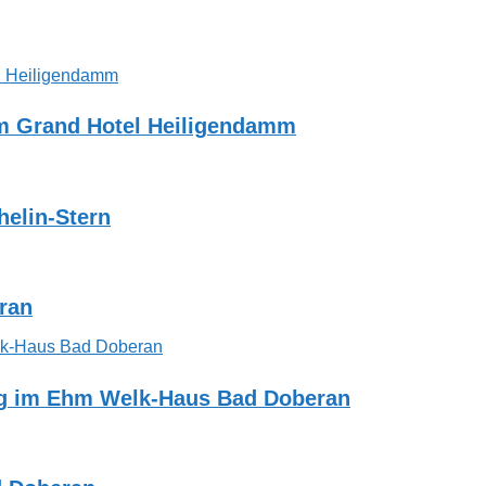
im Grand Hotel Heiligendamm
helin-Stern
eran
ng im Ehm Welk-Haus Bad Doberan