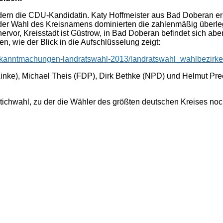
hl
ondern die CDU-Kandidatin. Katy Hoffmeister aus Bad Doberan 
er Wahl des Kreisnamens dominierten die zahlenmäßig überleg
or, Kreisstadt ist Güstrow, in Bad Doberan befindet sich aber 
, wie der Blick in die Aufschlüsselung zeigt:
bekanntmachungen-landratswahl-2013/landratswahl_wahlbezirke
nke), Michael Theis (FDP), Dirk Bethke (NPD) und Helmut Prec
ichwahl, zu der die Wähler des größten deutschen Kreises noc