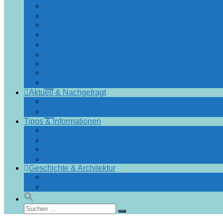
Angebote & Arrangements
Essen & Trinken
Einkaufen & Bummeln
Urlaubsführer Bad Doberan
Urlaubsführer Heiligendamm
Sehenswürdigkeiten
Blumenräder für Bad Doberan
Ausflüge
Fotos & Videos
Aktuell & Nachgefragt
Nachrichten
Spezial
Tipps & Informationen
Touristinformation
Von A bis Z
Fragen und Antworten
Infos & Tipps
Geschichte & Architektur
Stadtchronik
Gebäudedatenbank Heiligendamm
Suchen
Suchen
nach: