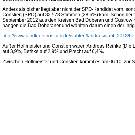
Landratswa
Anders als bisher liegt aber nicht der SPD-Kandidat vorn, s
im
Constien (SPD) auf 33.578 Stimmen (28,6%) kam. Schon bei d
Landkreis
September 2012 aus den Kreisen Bad Doberan und Güstrow herv
Rostock:
hängen die Bad Doberaner und wählten darum einen der ihrigen
Stichwahl
am
http://www.landkreis-rostock.de/wahlen/landratswahl_2013/
6.
Oktober.
Außer Hoffmeister und Constien waren Andreas Reinke (Die Li
auf 3,9%, Bethke auf 2,9% und Precht auf 6,4%.
Zwischen Hoffmeister und Constien kommt es am 06.10. zur St