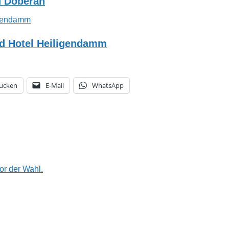
d Doberan
nd Hotel Heiligendamm
ucken
E-Mail
WhatsApp
or der Wahl.