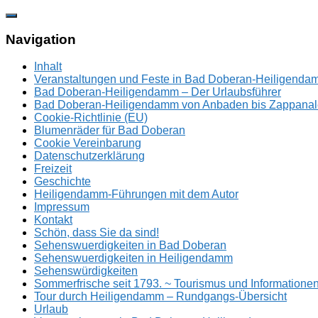
Zum
Inhalt
springen
Navigation
Inhalt
Veranstaltungen und Feste in Bad Doberan-Heiligend
Bad Doberan-Heiligendamm – Der Urlaubsführer
Bad Doberan-Heiligendamm von Anbaden bis Zappanal
Cookie-Richtlinie (EU)
Blumenräder für Bad Doberan
Cookie Vereinbarung
Datenschutzerklärung
Freizeit
Geschichte
Heiligendamm-Führungen mit dem Autor
Impressum
Kontakt
Schön, dass Sie da sind!
Sehenswuerdigkeiten in Bad Doberan
Sehenswuerdigkeiten in Heiligendamm
Sehenswürdigkeiten
Sommerfrische seit 1793. ~ Tourismus und Information
Tour durch Heiligendamm – Rundgangs-Übersicht
Urlaub