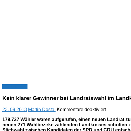
Nachrichten
Kein klarer Gewinner bei Landratswahl im Landk
für
23. 09 2013
Martin Dostal
Kommentare deaktiviert
Kein
179.737 Wähler waren aufgerufen, einen neuen Landrat z
klarer
neuen 271 Wahlbezirke zählenden Landkreises schritten zur
Gewinner
Stichwahl zwischen Kandidaten der SPD und CDU entsch
bei