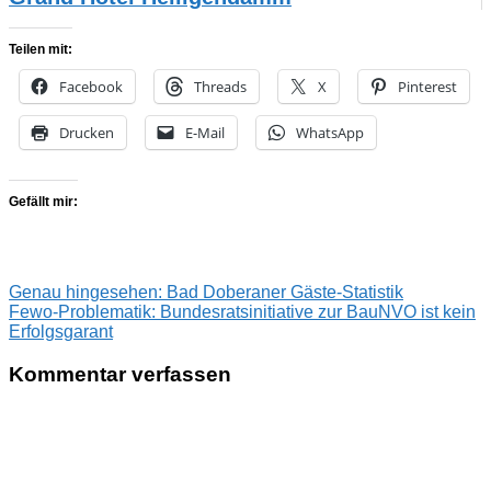
Teilen mit:
Facebook
Threads
X
Pinterest
Drucken
E-Mail
WhatsApp
Gefällt mir:
Beitragsnavigation
Vorheriger
Genau hingesehen: Bad Doberaner Gäste-Statistik
Beitrag:
Nächster
Fewo-Problematik: Bundesratsinitiative zur BauNVO ist kein
Beitrag:
Erfolgsgarant
Kommentar verfassen