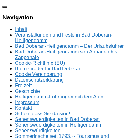
Zum
Inhalt
springen
Navigation
Inhalt
Veranstaltungen und Feste in Bad Doberan-
Heiligendamm
Bad Doberan-Heiligendamm – Der Urlaubsführer
Bad Doberan-Heiligendamm von Anbaden bis
Zappanale
Cookie-Richtlinie (EU)
Blumenräder für Bad Doberan
Cookie Vereinbarung
Datenschutzerklärung
Freizeit
Geschichte
Heiligendamm-Führungen mit dem Autor
Impressum
Kontakt
Schön, dass Sie da sind!
Sehenswuerdigkeiten in Bad Doberan
Sehenswuerdigkeiten in Heiligendamm
Sehenswürdigkeiten
Sommerfrische seit 1793. ~ Tourismus und