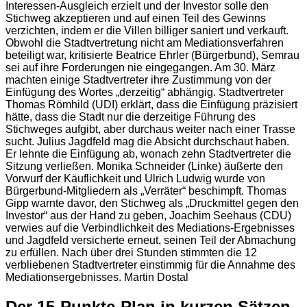
Interessen-Ausgleich erzielt und der Investor solle den
Stichweg akzeptieren und auf einen Teil des Gewinns
verzichten, indem er die Villen billiger saniert und verkauft.
Obwohl die Stadtvertretung nicht am Mediationsverfahren
beteiligt war, kritisierte Beatrice Ehrler (Bürgerbund), Semrau
sei auf ihre Forderungen nie eingegangen. Am 30. März
machten einige Stadtvertreter ihre Zustimmung von der
Einfügung des Wortes „derzeitig“ abhängig. Stadtvertreter
Thomas Römhild (UDI) erklärt, dass die Einfügung präzisiert
hätte, dass die Stadt nur die derzeitige Führung des
Stichweges aufgibt, aber durchaus weiter nach einer Trasse
sucht. Julius Jagdfeld mag die Absicht durchschaut haben.
Er lehnte die Einfügung ab, wonach zehn Stadtvertreter die
Sitzung verließen. Monika Schneider (Linke) äußerte den
Vorwurf der Käuflichkeit und Ulrich Ludwig wurde von
Bürgerbund-Mitgliedern als „Verräter“ beschimpft. Thomas
Gipp warnte davor, den Stichweg als „Druckmittel gegen den
Investor“ aus der Hand zu geben, Joachim Seehaus (CDU)
verwies auf die Verbindlichkeit des Mediations-Ergebnisses
und Jagdfeld versicherte erneut, seinen Teil der Abmachung
zu erfüllen. Nach über drei Stunden stimmten die 12
verbliebenen Stadtvertreter einstimmig für die Annahme des
Mediationsergebnisses. Martin Dostal
Der 15-Punkte-Plan in kurzen Sätzen