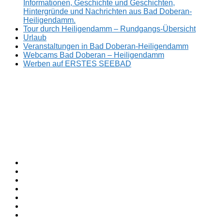
Informationen, Geschichte und Geschichten,
Hintergründe und Nachrichten aus Bad Doberan-
Heiligendamm.
Tour durch Heiligendamm – Rundgangs-Übersicht
Urlaub
Veranstaltungen in Bad Doberan-Heiligendamm
Webcams Bad Doberan – Heiligendamm
Werben auf ERSTES SEEBAD
Facebook
ERSTES
Sommerfrische
Instagram
SEEBAD
seit
Twitter
1793.
TikTok
youtube
Threads