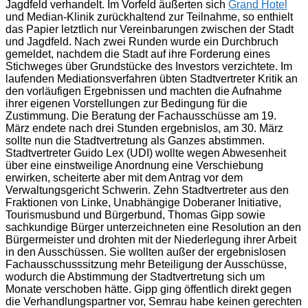
Jagdfeld verhandelt. Im Vorfeld äußerten sich
Grand Hotel
und Median-Klinik zurückhaltend zur Teilnahme, so enthielt
das Papier letztlich nur Vereinbarungen zwischen der Stadt
und Jagdfeld. Nach zwei Runden wurde ein Durchbruch
gemeldet, nachdem die Stadt auf ihre Forderung eines
Stichweges über Grundstücke des Investors verzichtete. Im
laufenden Mediationsverfahren übten Stadtvertreter Kritik an
den vorläufigen Ergebnissen und machten die Aufnahme
ihrer eigenen Vorstellungen zur Bedingung für die
Zustimmung. Die Beratung der Fachausschüsse am 19.
März endete nach drei Stunden ergebnislos, am 30. März
sollte nun die Stadtvertretung als Ganzes abstimmen.
Stadtvertreter Guido Lex (UDI) wollte wegen Abwesenheit
über eine einstweilige Anordnung eine Verschiebung
erwirken, scheiterte aber mit dem Antrag vor dem
Verwaltungsgericht Schwerin. Zehn Stadtvertreter aus den
Fraktionen von Linke, Unabhängige Doberaner Initiative,
Tourismusbund und Bürgerbund, Thomas Gipp sowie
sachkundige Bürger unterzeichneten eine Resolution an den
Bürgermeister und drohten mit der Niederlegung ihrer Arbeit
in den Ausschüssen. Sie wollten außer der ergebnislosen
Fachausschusssitzung mehr Beteiligung der Ausschüsse,
wodurch die Abstimmung der Stadtvertretung sich um
Monate verschoben hätte. Gipp ging öffentlich direkt gegen
die Verhandlungspartner vor, Semrau habe keinen gerechten