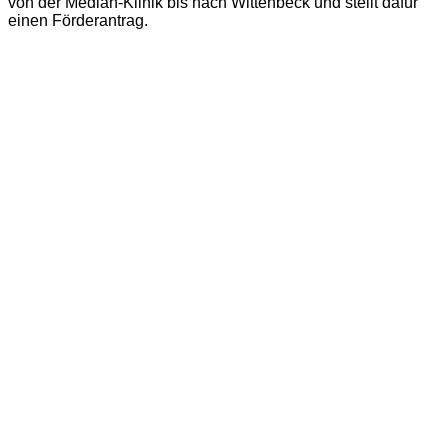
von der Median-Klinik bis nach Wittenbeck und stellt dafür
einen Förderantrag.