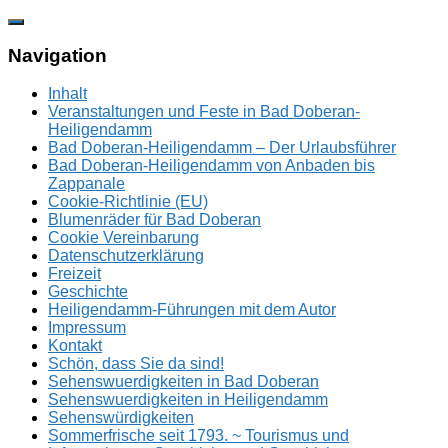
Zum
Inhalt
springen
Navigation
Inhalt
Veranstaltungen und Feste in Bad Doberan-
Heiligendamm
Bad Doberan-Heiligendamm – Der Urlaubsführer
Bad Doberan-Heiligendamm von Anbaden bis
Zappanale
Cookie-Richtlinie (EU)
Blumenräder für Bad Doberan
Cookie Vereinbarung
Datenschutzerklärung
Freizeit
Geschichte
Heiligendamm-Führungen mit dem Autor
Impressum
Kontakt
Schön, dass Sie da sind!
Sehenswuerdigkeiten in Bad Doberan
Sehenswuerdigkeiten in Heiligendamm
Sehenswürdigkeiten
Sommerfrische seit 1793. ~ Tourismus und