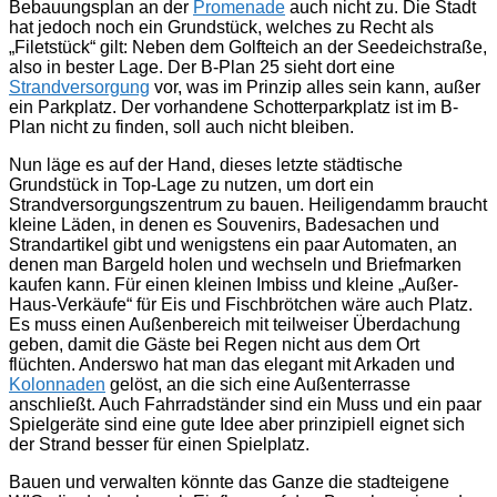
Bebauungsplan an der
Promenade
auch nicht zu. Die Stadt
hat jedoch noch ein Grundstück, welches zu Recht als
„Filetstück“ gilt: Neben dem Golfteich an der Seedeichstraße,
also in bester Lage. Der B-Plan 25 sieht dort eine
Strandversorgung
vor, was im Prinzip alles sein kann, außer
ein Parkplatz. Der vorhandene Schotterparkplatz ist im B-
Plan nicht zu finden, soll auch nicht bleiben.
Nun läge es auf der Hand, dieses letzte städtische
Grundstück in Top-Lage zu nutzen, um dort ein
Strandversorgungszentrum zu bauen. Heiligendamm braucht
kleine Läden, in denen es Souvenirs, Badesachen und
Strandartikel gibt und wenigstens ein paar Automaten, an
denen man Bargeld holen und wechseln und Briefmarken
kaufen kann. Für einen kleinen Imbiss und kleine „Außer-
Haus-Verkäufe“ für Eis und Fischbrötchen wäre auch Platz.
Es muss einen Außenbereich mit teilweiser Überdachung
geben, damit die Gäste bei Regen nicht aus dem Ort
flüchten. Anderswo hat man das elegant mit Arkaden und
Kolonnaden
gelöst, an die sich eine Außenterrasse
anschließt. Auch Fahrradständer sind ein Muss und ein paar
Spielgeräte sind eine gute Idee aber prinzipiell eignet sich
der Strand besser für einen Spielplatz.
Bauen und verwalten könnte das Ganze die stadteigene