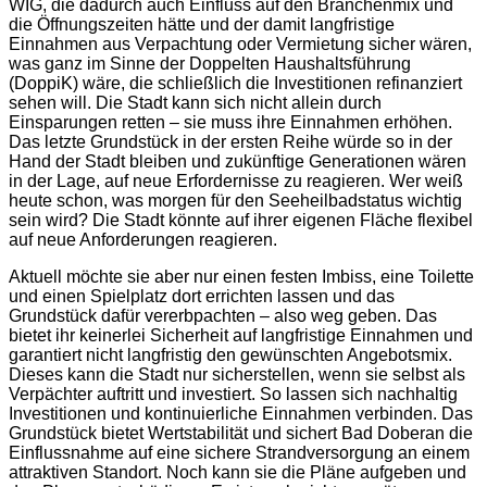
WIG, die dadurch auch Einfluss auf den Branchenmix und
die Öffnungszeiten hätte und der damit langfristige
Einnahmen aus Verpachtung oder Vermietung sicher wären,
was ganz im Sinne der Doppelten Haushaltsführung
(DoppiK) wäre, die schließlich die Investitionen refinanziert
sehen will. Die Stadt kann sich nicht allein durch
Einsparungen retten – sie muss ihre Einnahmen erhöhen.
Das letzte Grundstück in der ersten Reihe würde so in der
Hand der Stadt bleiben und zukünftige Generationen wären
in der Lage, auf neue Erfordernisse zu reagieren. Wer weiß
heute schon, was morgen für den Seeheilbadstatus wichtig
sein wird? Die Stadt könnte auf ihrer eigenen Fläche flexibel
auf neue Anforderungen reagieren.
Aktuell möchte sie aber nur einen festen Imbiss, eine Toilette
und einen Spielplatz dort errichten lassen und das
Grundstück dafür vererbpachten – also weg geben. Das
bietet ihr keinerlei Sicherheit auf langfristige Einnahmen und
garantiert nicht langfristig den gewünschten Angebotsmix.
Dieses kann die Stadt nur sicherstellen, wenn sie selbst als
Verpächter auftritt und investiert. So lassen sich nachhaltig
Investitionen und kontinuierliche Einnahmen verbinden. Das
Grundstück bietet Wertstabilität und sichert Bad Doberan die
Einflussnahme auf eine sichere Strandversorgung an einem
attraktiven Standort. Noch kann sie die Pläne aufgeben und