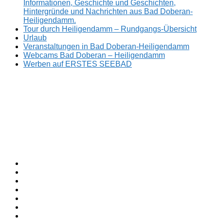
Informationen, Geschichte und Geschichten,
Hintergründe und Nachrichten aus Bad Doberan-
Heiligendamm.
Tour durch Heiligendamm – Rundgangs-Übersicht
Urlaub
Veranstaltungen in Bad Doberan-Heiligendamm
Webcams Bad Doberan – Heiligendamm
Werben auf ERSTES SEEBAD
Facebook
ERSTES
Sommerfrische
Instagram
SEEBAD
seit
Twitter
1793.
TikTok
youtube
Threads