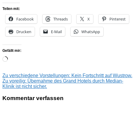
Teilen mit:
Facebook
Threads
X
Pinterest
Drucken
E-Mail
WhatsApp
Gefällt mir:
Wird
geladen …
Beitragsnavigation
Vorheriger
Zu verschiedene Vorstellungen: Kein Fortschritt auf Wustrow.
Beitrag:
Nächster
Zu voreilig: Übernahme des Grand Hotels durch Median-
Beitrag:
Klinik ist nicht sicher.
Kommentar verfassen