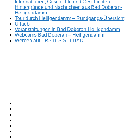
Informationen, Geschichte und Geschichten,
Hintergründe und Nachrichten aus Bad Doberan-
Heiligendamm.
Tour durch Heiligendamm – Rundgangs-Übersicht
Urlaub
Veranstaltungen in Bad Doberan-Heiligendamm
Webcams Bad Doberan – Heiligendamm
Werben auf ERSTES SEEBAD
Facebook
ERSTES
Sommerfrische
Instagram
SEEBAD
seit
Twitter
1793.
TikTok
youtube
Threads