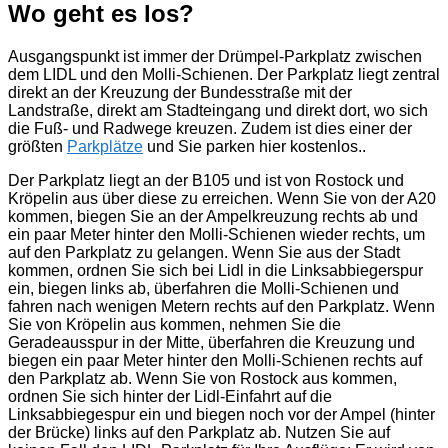
Wo geht es los?
Ausgangspunkt ist immer der Drümpel-Parkplatz zwischen
dem LIDL und den Molli-Schienen. Der Parkplatz liegt zentral
direkt an der Kreuzung der Bundesstraße mit der
Landstraße, direkt am Stadteingang und direkt dort, wo sich
die Fuß- und Radwege kreuzen. Zudem ist dies einer der
größten
Parkplätze
und Sie parken hier kostenlos..
Der Parkplatz liegt an der B105 und ist von Rostock und
Kröpelin aus über diese zu erreichen. Wenn Sie von der A20
kommen, biegen Sie an der Ampelkreuzung rechts ab und
ein paar Meter hinter den Molli-Schienen wieder rechts, um
auf den Parkplatz zu gelangen. Wenn Sie aus der Stadt
kommen, ordnen Sie sich bei Lidl in die Linksabbiegerspur
ein, biegen links ab, überfahren die Molli-Schienen und
fahren nach wenigen Metern rechts auf den Parkplatz. Wenn
Sie von Kröpelin aus kommen, nehmen Sie die
Geradeausspur in der Mitte, überfahren die Kreuzung und
biegen ein paar Meter hinter den Molli-Schienen rechts auf
den Parkplatz ab. Wenn Sie von Rostock aus kommen,
ordnen Sie sich hinter der Lidl-Einfahrt auf die
Linksabbiegespur ein und biegen noch vor der Ampel (hinter
der Brücke) links auf den Parkplatz ab. Nutzen Sie auf