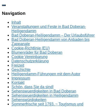
Zum
Inhalt
springen
Navigation
Inhalt
Veranstaltungen und Feste in Bad Doberan-
Heiligendamm
Bad Doberan-Heiligendamm – Der Urlaubsführer
Bad Doberan-Heiligendamm von Anbaden bis
Zappanale
Cookie-Richtlinie (EU)
Blumenräder für Bad Doberan
Cookie Vereinbarung
Datenschutzerklärung
Freizeit
Geschichte
Heiligendamm-Führungen mit dem Autor
Impressum
Kontakt
Schön, dass Sie da sind!
Sehenswuerdigkeiten in Bad Doberan
Sehenswuerdigkeiten in Heiligendamm
Sehenswürdigkeiten
Sommerfrische seit 1793. ~ Tourismus und