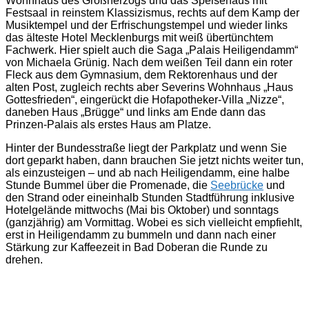
Wohnhaus des Großherzogs und das Speisehaus mit
Festsaal in reinstem Klassizismus, rechts auf dem Kamp der
Musiktempel und der Erfrischungstempel und wieder links
das älteste Hotel Mecklenburgs mit weiß übertünchtem
Fachwerk. Hier spielt auch die Saga „Palais Heiligendamm“
von Michaela Grünig. Nach dem weißen Teil dann ein roter
Fleck aus dem Gymnasium, dem Rektorenhaus und der
alten Post, zugleich rechts aber Severins Wohnhaus „Haus
Gottesfrieden“, eingerückt die Hofapotheker-Villa „Nizze“,
daneben Haus „Brügge“ und links am Ende dann das
Prinzen-Palais als erstes Haus am Platze.
Hinter der Bundesstraße liegt der Parkplatz und wenn Sie
dort geparkt haben, dann brauchen Sie jetzt nichts weiter tun,
als einzusteigen – und ab nach Heiligendamm, eine halbe
Stunde Bummel über die Promenade, die
Seebrücke
und
den Strand oder eineinhalb Stunden Stadtführung inklusive
Hotelgelände mittwochs (Mai bis Oktober) und sonntags
(ganzjährig) am Vormittag. Wobei es sich vielleicht empfiehlt,
erst in Heiligendamm zu bummeln und dann nach einer
Stärkung zur Kaffeezeit in Bad Doberan die Runde zu
drehen.