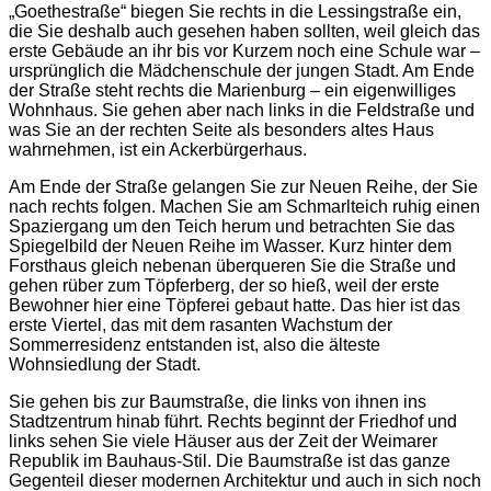
„Goethestraße“ biegen Sie rechts in die Lessingstraße ein,
die Sie deshalb auch gesehen haben sollten, weil gleich das
erste Gebäude an ihr bis vor Kurzem noch eine Schule war –
ursprünglich die Mädchenschule der jungen Stadt. Am Ende
der Straße steht rechts die Marienburg – ein eigenwilliges
Wohnhaus. Sie gehen aber nach links in die Feldstraße und
was Sie an der rechten Seite als besonders altes Haus
wahrnehmen, ist ein Ackerbürgerhaus.
Am Ende der Straße gelangen Sie zur Neuen Reihe, der Sie
nach rechts folgen. Machen Sie am Schmarlteich ruhig einen
Spaziergang um den Teich herum und betrachten Sie das
Spiegelbild der Neuen Reihe im Wasser. Kurz hinter dem
Forsthaus gleich nebenan überqueren Sie die Straße und
gehen rüber zum Töpferberg, der so hieß, weil der erste
Bewohner hier eine Töpferei gebaut hatte. Das hier ist das
erste Viertel, das mit dem rasanten Wachstum der
Sommerresidenz entstanden ist, also die älteste
Wohnsiedlung der Stadt.
Sie gehen bis zur Baumstraße, die links von ihnen ins
Stadtzentrum hinab führt. Rechts beginnt der Friedhof und
links sehen Sie viele Häuser aus der Zeit der Weimarer
Republik im Bauhaus-Stil. Die Baumstraße ist das ganze
Gegenteil dieser modernen Architektur und auch in sich noch