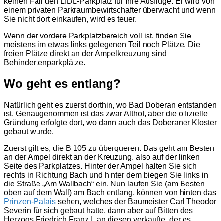
keinen Fall den LIDL-Parkplatz für Ihre Ausflüge: Er wird von
einem privaten Parkraumbewirtschafter überwacht und wenn
Sie nicht dort einkaufen, wird es teuer.
Wenn der vordere Parkplatzbereich voll ist, finden Sie
meistens im etwas links gelegenen Teil noch Plätze. Die
freien Plätze direkt an der Ampelkreuzung sind
Behindertenparkplätze.
Wo geht es entlang?
Natürlich geht es zuerst dorthin, wo Bad Doberan entstanden
ist. Genaugenommen ist das zwar Althof, aber die offizielle
Gründung erfolgte dort, wo dann auch das Doberaner Kloster
gebaut wurde.
Zuerst gilt es, die B 105 zu überqueren. Das geht am Besten
an der Ampel direkt an der Kreuzung. also auf der linken
Seite des Parkplatzes. Hinter der Ampel halten Sie sich
rechts in Richtung Bach und hinter dem biegen Sie links in
die Straße „Am Wallbach“ ein. Nun laufen Sie (am Besten
oben auf dem Wall) am Bach entlang, können von hinten das
Prinzen-Palais
sehen, welches der Baumeister Carl Theodor
Severin für sich gebaut hatte, dann aber auf Bitten des
Herzogs Friedrich Franz I. an diesen verkaufte, der es