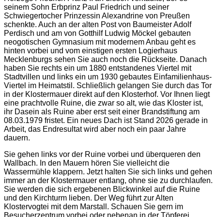
seinem Sohn Erbprinz Paul Friedrich und seiner
Schwiegertocher Prinzessin Alexandrine von Preußen
schenkte. Auch an der alten Post von Baumeister Adolf
Perdisch und am von Gotthilf Ludwig Möckel gebauten
neogotischen Gymnasium mit modernem Anbau geht es
hinten vorbei und vom einstigen ersten Logierhaus
Mecklenburgs sehen Sie auch noch die Rückseite. Danach
haben Sie rechts ein um 1880 entstandenes Viertel mit
Stadtvillen und links ein um 1930 gebautes Einfamilienhaus-
Viertel im Heimatstil. Schließlich gelangen Sie durch das Tor
in der Klostermauer direkt auf den Klosterhof. Vor Ihnen liegt
eine prachtvolle Ruine, die zwar so alt, wie das Kloster ist,
ihr Dasein als Ruine aber erst seit einer Brandstiftung am
08.03.1979 fristet. Ein neues Dach ist Stand 2026 gerade in
Arbeit, das Endresultat wird aber noch ein paar Jahre
dauern.
Sie gehen links vor der Ruine vorbei und überqueren den
Wallbach. In den Mauern hören Sie vielleicht die
Wassermühle klappern. Jetzt halten Sie sich links und gehen
immer an der Klostermauer entlang, ohne sie zu durchlaufen.
Sie werden die sich ergebenen Blickwinkel auf die Ruine
und den Kirchturm lieben. Der Weg führt zur Alten
Klostervogtei mit dem Marstall. Schauen Sie gern im
Besucherzentrum vorbei oder nebenan in der Töpferei