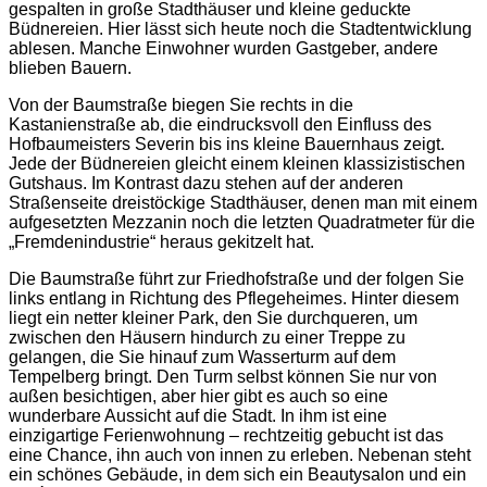
gespalten in große Stadthäuser und kleine geduckte
Büdnereien. Hier lässt sich heute noch die Stadtentwicklung
ablesen. Manche Einwohner wurden Gastgeber, andere
blieben Bauern.
Von der Baumstraße biegen Sie rechts in die
Kastanienstraße ab, die eindrucksvoll den Einfluss des
Hofbaumeisters Severin bis ins kleine Bauernhaus zeigt.
Jede der Büdnereien gleicht einem kleinen klassizistischen
Gutshaus. Im Kontrast dazu stehen auf der anderen
Straßenseite dreistöckige Stadthäuser, denen man mit einem
aufgesetzten Mezzanin noch die letzten Quadratmeter für die
„Fremdenindustrie“ heraus gekitzelt hat.
Die Baumstraße führt zur Friedhofstraße und der folgen Sie
links entlang in Richtung des Pflegeheimes. Hinter diesem
liegt ein netter kleiner Park, den Sie durchqueren, um
zwischen den Häusern hindurch zu einer Treppe zu
gelangen, die Sie hinauf zum Wasserturm auf dem
Tempelberg bringt. Den Turm selbst können Sie nur von
außen besichtigen, aber hier gibt es auch so eine
wunderbare Aussicht auf die Stadt. In ihm ist eine
einzigartige Ferienwohnung – rechtzeitig gebucht ist das
eine Chance, ihn auch von innen zu erleben. Nebenan steht
ein schönes Gebäude, in dem sich ein Beautysalon und ein