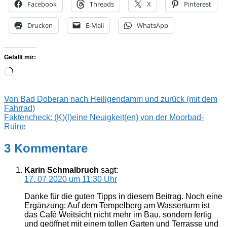
Facebook
Threads
X
Pinterest
Drucken
E-Mail
WhatsApp
Gefällt mir:
Wird
geladen …
Beitragsnavigation
Vorheriger
Von Bad Doberan nach Heiligendamm und zurück (mit dem
Beitrag:
Fahrrad)
Nächster
Faktencheck: (K)(l)eine Neuigkeit(en) von der Moorbad-
Beitrag:
Ruine
3 Kommentare
Karin Schmalbruch
sagt:
17. 07 2020 um 11:30 Uhr
Danke für die guten Tipps in diesem Beitrag. Noch eine
Ergänzung: Auf dem Tempelberg am Wasserturm ist
das Café Weitsicht nicht mehr im Bau, sondern fertig
und geöffnet mit einem tollen Garten und Terrasse und