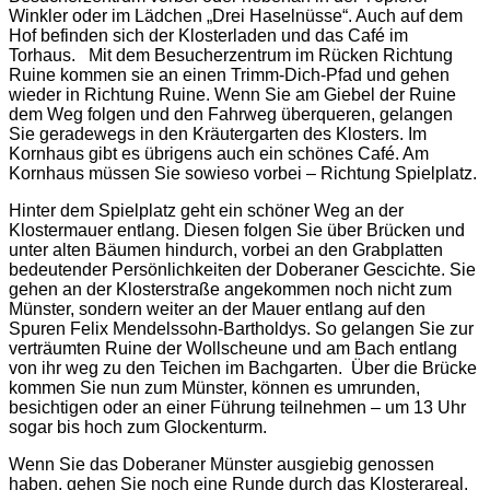
Winkler oder im Lädchen „Drei Haselnüsse“. Auch auf dem
Hof befinden sich der Klosterladen und das Café im
Torhaus. Mit dem Besucherzentrum im Rücken Richtung
Ruine kommen sie an einen Trimm-Dich-Pfad und gehen
wieder in Richtung Ruine. Wenn Sie am Giebel der Ruine
dem Weg folgen und den Fahrweg überqueren, gelangen
Sie geradewegs in den Kräutergarten des Klosters. Im
Kornhaus gibt es übrigens auch ein schönes Café. Am
Kornhaus müssen Sie sowieso vorbei – Richtung Spielplatz.
Hinter dem Spielplatz geht ein schöner Weg an der
Klostermauer entlang. Diesen folgen Sie über Brücken und
unter alten Bäumen hindurch, vorbei an den Grabplatten
bedeutender Persönlichkeiten der Doberaner Gescichte. Sie
gehen an der Klosterstraße angekommen noch nicht zum
Münster, sondern weiter an der Mauer entlang auf den
Spuren Felix Mendelssohn-Bartholdys. So gelangen Sie zur
verträumten Ruine der Wollscheune und am Bach entlang
von ihr weg zu den Teichen im Bachgarten. Über die Brücke
kommen Sie nun zum Münster, können es umrunden,
besichtigen oder an einer Führung teilnehmen – um 13 Uhr
sogar bis hoch zum Glockenturm.
Wenn Sie das Doberaner Münster ausgiebig genossen
haben, gehen Sie noch eine Runde durch das Klosterareal.