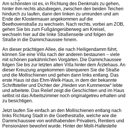
Am schönsten ist es, in Richtung des Denkmals zu gehen,
hinter ihm rechts abzubiegen, zwischen den beiden Teichen
hindurch zu laufen, dann den linken zu umrunden und am
Ende der Klostermauer angekommen auf die
Beethovenstraße zu wechseln. Nach rechts, vorbei am ZOB,
gehen Sie bis zum Fußgängerüberweg am Kreisel,
wechseln hier auf die linke Straßenseite und folgen der
Straße in die Dammchaussee hinein.
An dieser prächtigen Allee, die nach Heiligendamm führt,
können Sie eine Villa nach der anderen bestaunen – viele
mit schönen parkähnlichen Vorgärten. Die Dammchaussee
folgen Sie bis zur letzten alten Villa hinter dem Ärztehaus. An
dieser Kreuzung angekommen überqueren Sie die Straße
und die Mollischienen und gehen dann links entlang. Das
erste Haus ist das Ehm-Welk-Haus, in dem der bekannte
Schriftsteller und Dichter der „Heiden von Kummerow“ lebte
und arbeitete. Das Relief zeigt die Geschichten und im Haus
selbst ist das Arbeitszimmer noch originalgetreu erhalten und
zu besichtigen.
Jetzt laufen Sie einfach an den Mollischienen entlang nach
links Richtung Stadt in die Goethestraße, welche wie die
Dammchaussee von wohlhabenden Privatiers, Rentiers und
Pensionären bewohnt wurde. Hinter der Molli-Haltestelle