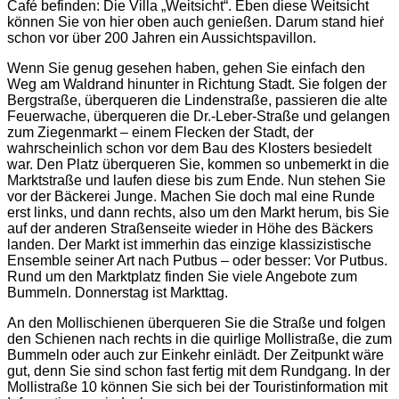
Café befinden: Die Villa „Weitsicht“. Eben diese Weitsicht
können Sie von hier oben auch genießen. Darum stand hieṙ
schon vor über 200 Jahren ein Aussichtspavillon.
Wenn Sie genug gesehen haben, gehen Sie einfach den
Weg am Waldrand hinunter in Richtung Stadt. Sie folgen der
Bergstraße, überqueren die Lindenstraße, passieren die alte
Feuerwache, überqueren die Dr.-Leber-Straße und gelangen
zum Ziegenmarkt – einem Flecken der Stadt, der
wahrscheinlich schon vor dem Bau des Klosters besiedelt
war. Den Platz überqueren Sie, kommen so unbemerkt in die
Marktstraße und laufen diese bis zum Ende. Nun stehen Sie
vor der Bäckerei Junge. Machen Sie doch mal eine Runde
erst links, und dann rechts, also um den Markt herum, bis Sie
auf der anderen Straßenseite wieder in Höhe des Bäckers
landen. Der Markt ist immerhin das einzige klassizistische
Ensemble seiner Art nach Putbus – oder besser: Vor Putbus.
Rund um den Marktplatz finden Sie viele Angebote zum
Bummeln. Donnerstag ist Markttag.
An den Mollischienen überqueren Sie die Straße und folgen
den Schienen nach rechts in die quirlige Mollistraße, die zum
Bummeln oder auch zur Einkehr einlädt. Der Zeitpunkt wäre
gut, denn Sie sind schon fast fertig mit dem Rundgang. In der
Mollistraße 10 können Sie sich bei der Touristinformation mit