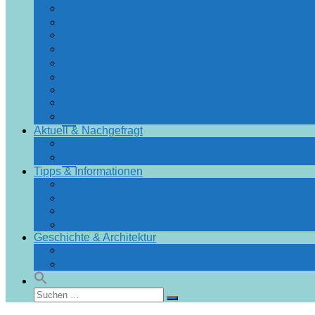
Angebote & Arrangements
Essen & Trinken
Einkaufen & Bummeln
Urlaubsführer Bad Doberan
Urlaubsführer Heiligendamm
Sehenswürdigkeiten
Blumenräder für Bad Doberan
Ausflüge
Fotos & Videos
Aktuell & Nachgefragt
Nachrichten
Spezial
Tipps & Informationen
Touristinformation
Von A bis Z
Fragen und Antworten
Infos & Tipps
Geschichte & Architektur
Stadtchronik
Gebäudedatenbank Heiligendamm
Suchen
Suchen
nach: