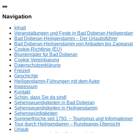
Zum
Inhalt
springen
Navigation
Inhalt
Veranstaltungen und Feste in Bad Doberan-Heiligend
Bad Doberan-Heiligendamm – Der Urlaubsführer
Bad Doberan-Heiligendamm von Anbaden bis Zappanal
Cookie-Richtlinie (EU)
Blumenräder für Bad Doberan
Cookie Vereinbarung
Datenschutzerklärung
Freizeit
Geschichte
Heiligendamm-Führungen mit dem Autor
Impressum
Kontakt
Schön, dass Sie da sind!
Sehenswuerdigkeiten in Bad Doberan
Sehenswuerdigkeiten in Heiligendamm
Sehenswürdigkeiten
Sommerfrische seit 1793. ~ Tourismus und Information
Tour durch Heiligendamm – Rundgangs-Übersicht
Urlaub