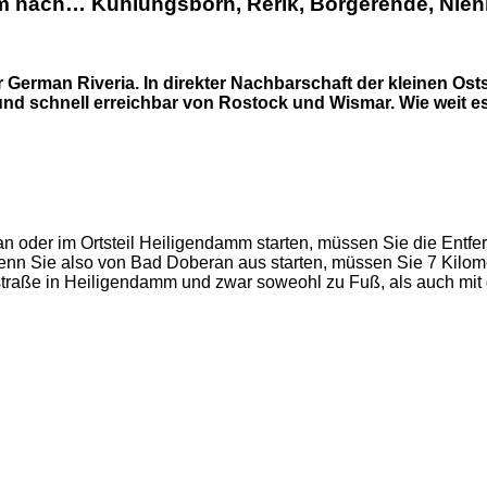
amm nach… Kühlungsborn, Rerik, Börgerende, Ni
r German Riveria. In direkter Nachbarschaft der kleinen 
schnell erreichbar von Rostock und Wismar. Wie weit es 
n oder im Ortsteil Heiligendamm starten, müssen Sie die Entfe
 Sie also von Bad Doberan aus starten, müssen Sie 7 Kilomet
straße in Heiligendamm und zwar soweohl zu Fuß, als auch mit