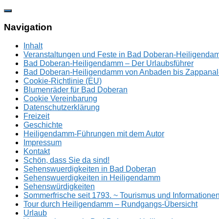
Zum
Inhalt
springen
Navigation
Inhalt
Veranstaltungen und Feste in Bad Doberan-Heiligend
Bad Doberan-Heiligendamm – Der Urlaubsführer
Bad Doberan-Heiligendamm von Anbaden bis Zappanal
Cookie-Richtlinie (EU)
Blumenräder für Bad Doberan
Cookie Vereinbarung
Datenschutzerklärung
Freizeit
Geschichte
Heiligendamm-Führungen mit dem Autor
Impressum
Kontakt
Schön, dass Sie da sind!
Sehenswuerdigkeiten in Bad Doberan
Sehenswuerdigkeiten in Heiligendamm
Sehenswürdigkeiten
Sommerfrische seit 1793. ~ Tourismus und Information
Tour durch Heiligendamm – Rundgangs-Übersicht
Urlaub