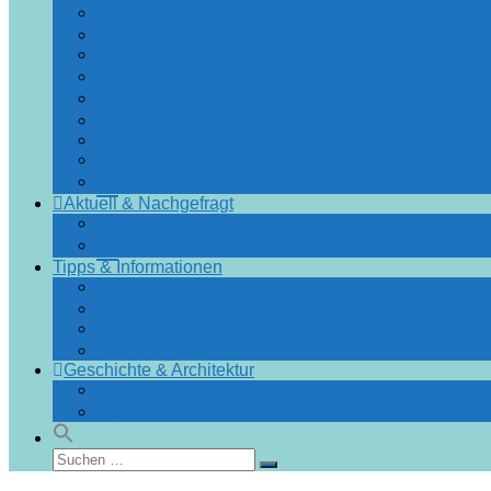
Angebote & Arrangements
Essen & Trinken
Einkaufen & Bummeln
Urlaubsführer Bad Doberan
Urlaubsführer Heiligendamm
Sehenswürdigkeiten
Blumenräder für Bad Doberan
Ausflüge
Fotos & Videos
Aktuell & Nachgefragt
Nachrichten
Spezial
Tipps & Informationen
Touristinformation
Von A bis Z
Fragen und Antworten
Infos & Tipps
Geschichte & Architektur
Stadtchronik
Gebäudedatenbank Heiligendamm
Suchen
Suchen
nach: