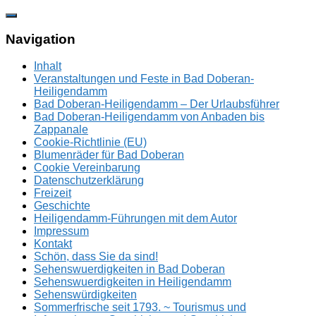
Zum
Inhalt
springen
Navigation
Inhalt
Veranstaltungen und Feste in Bad Doberan-
Heiligendamm
Bad Doberan-Heiligendamm – Der Urlaubsführer
Bad Doberan-Heiligendamm von Anbaden bis
Zappanale
Cookie-Richtlinie (EU)
Blumenräder für Bad Doberan
Cookie Vereinbarung
Datenschutzerklärung
Freizeit
Geschichte
Heiligendamm-Führungen mit dem Autor
Impressum
Kontakt
Schön, dass Sie da sind!
Sehenswuerdigkeiten in Bad Doberan
Sehenswuerdigkeiten in Heiligendamm
Sehenswürdigkeiten
Sommerfrische seit 1793. ~ Tourismus und