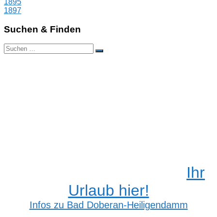
Beitragsnavigation
Vorheriger
1895
Beitrag:
Nächster
1897
Beitrag:
Suchen & Finden
Suchen
Suchen
nach:
Ihr
Urlaub hier!
Infos zu Bad Doberan-Heiligendamm