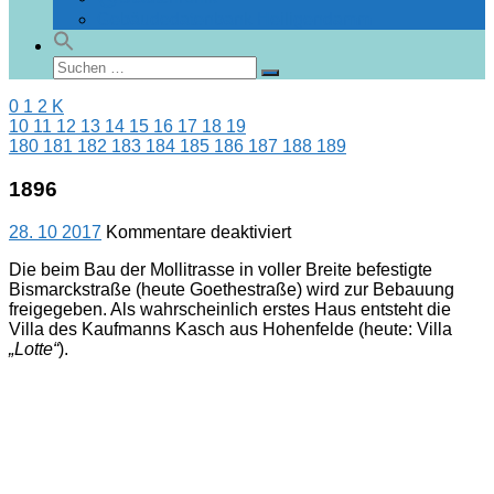
Gebäudedatenbank Heiligendamm
Suchen
Suchen
nach:
0
1
2
K
10
11
12
13
14
15
16
17
18
19
180
181
182
183
184
185
186
187
188
189
1896
für
28. 10 2017
Kommentare deaktiviert
1896
Die beim Bau der Mollitrasse in voller Breite befestigte
Bismarckstraße (heute Goethestraße) wird zur Bebauung
freigegeben. Als wahrscheinlich erstes Haus entsteht die
Villa des Kaufmanns Kasch aus Hohenfelde (heute: Villa
„Lotte“
).