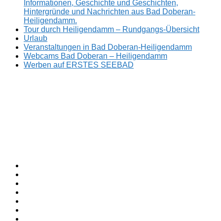
Informationen, Geschichte und Geschichten,
Hintergründe und Nachrichten aus Bad Doberan-
Heiligendamm.
Tour durch Heiligendamm – Rundgangs-Übersicht
Urlaub
Veranstaltungen in Bad Doberan-Heiligendamm
Webcams Bad Doberan – Heiligendamm
Werben auf ERSTES SEEBAD
Facebook
ERSTES
Sommerfrische
Instagram
SEEBAD
seit
Twitter
1793.
TikTok
youtube
Threads