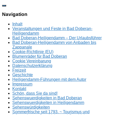
Zum
Inhalt
springen
Navigation
Inhalt
Veranstaltungen und Feste in Bad Doberan-
Heiligendamm
Bad Doberan-Heiligendamm – Der Urlaubsführer
Bad Doberan-Heiligendamm von Anbaden bis
Zappanale
Cookie-Richtlinie (EU)
Blumenräder für Bad Doberan
Cookie Vereinbarung
Datenschutzerklärung
Freizeit
Geschichte
Heiligendamm-Führungen mit dem Autor
Impressum
Kontakt
Schön, dass Sie da sind!
Sehenswuerdigkeiten in Bad Doberan
Sehenswuerdigkeiten in Heiligendamm
Sehenswürdigkeiten
Sommerfrische seit 1793. ~ Tourismus und