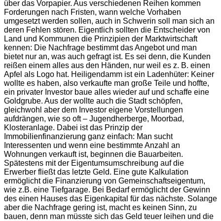
über das Vorpapier. Aus verschiedenen Reihen kommen
Forderungen nach Fristen, wann welche Vorhaben
umgesetzt werden sollen, auch in Schwerin soll man sich an
deren Fehlen stören. Eigentlich sollten die Entscheider von
Land und Kommunen die Prinzipien der Marktwirtschaft
kennen: Die Nachfrage bestimmt das Angebot und man
bietet nur an, was auch gefragt ist. Es sei denn, die Kunden
reißen einem alles aus den Händen, nur weil es z. B. einen
Apfel als Logo hat. Heiligendamm ist ein Ladenhüter: Keiner
wollte es haben, also verkaufte man große Teile und hoffte,
ein privater Investor baue alles wieder auf und schaffe eine
Goldgrube. Aus der wollte auch die Stadt schöpfen,
gleichwohl aber dem Investor eigene Vorstellungen
aufdrängen, wie so oft – Jugendherberge, Moorbad,
Klosteranlage. Dabei ist das Prinzip der
Immobilienfinanzierung ganz einfach: Man sucht
Interessenten und wenn eine bestimmte Anzahl an
Wohnungen verkauft ist, beginnen die Bauarbeiten.
Spätestens mit der Eigentumsumschreibung auf die
Erwerber fließt das letzte Geld. Eine gute Kalkulation
ermöglicht die Finanzierung von Gemeinschaftseigentum,
wie z.B. eine Tiefgarage. Bei Bedarf ermöglicht der Gewinn
des einen Hauses das Eigenkapital für das nächste. Solange
aber die Nachfrage gering ist, macht es keinen Sinn, zu
bauen, denn man müsste sich das Geld teuer leihen und die