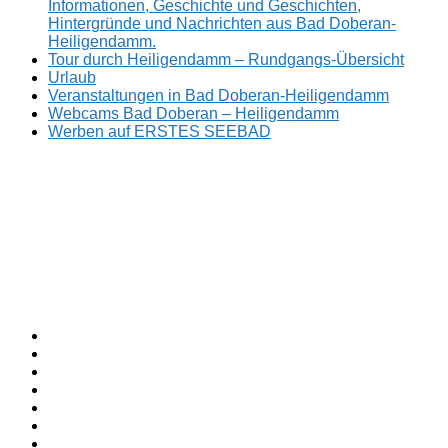
Informationen, Geschichte und Geschichten,
Hintergründe und Nachrichten aus Bad Doberan-
Heiligendamm.
Tour durch Heiligendamm – Rundgangs-Übersicht
Urlaub
Veranstaltungen in Bad Doberan-Heiligendamm
Webcams Bad Doberan – Heiligendamm
Werben auf ERSTES SEEBAD
Facebook
ERSTES
Sommerfrische
Instagram
SEEBAD
seit
Twitter
1793.
TikTok
youtube
Threads