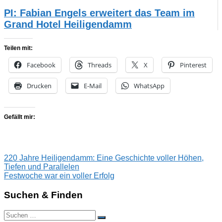
PI: Fabian Engels erweitert das Team im
Grand Hotel Heiligendamm
Teilen mit:
Facebook
Threads
X
Pinterest
Drucken
E-Mail
WhatsApp
Gefällt mir:
Beitragsnavigation
Vorheriger
220 Jahre Heiligendamm: Eine Geschichte voller Höhen,
Beitrag:
Tiefen und Parallelen
Nächster
Festwoche war ein voller Erfolg
Beitrag:
Suchen & Finden
Suchen
Suchen