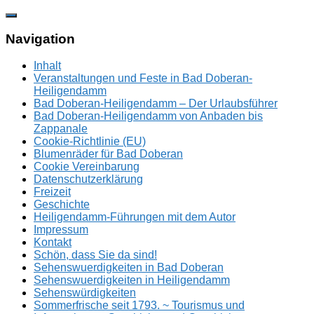
Zum
Inhalt
springen
Navigation
Inhalt
Veranstaltungen und Feste in Bad Doberan-
Heiligendamm
Bad Doberan-Heiligendamm – Der Urlaubsführer
Bad Doberan-Heiligendamm von Anbaden bis
Zappanale
Cookie-Richtlinie (EU)
Blumenräder für Bad Doberan
Cookie Vereinbarung
Datenschutzerklärung
Freizeit
Geschichte
Heiligendamm-Führungen mit dem Autor
Impressum
Kontakt
Schön, dass Sie da sind!
Sehenswuerdigkeiten in Bad Doberan
Sehenswuerdigkeiten in Heiligendamm
Sehenswürdigkeiten
Sommerfrische seit 1793. ~ Tourismus und