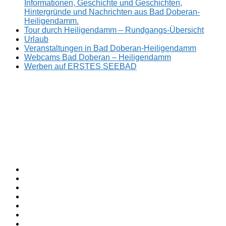
Informationen, Geschichte und Geschichten,
Hintergründe und Nachrichten aus Bad Doberan-
Heiligendamm.
Tour durch Heiligendamm – Rundgangs-Übersicht
Urlaub
Veranstaltungen in Bad Doberan-Heiligendamm
Webcams Bad Doberan – Heiligendamm
Werben auf ERSTES SEEBAD
Facebook
ERSTES
Sommerfrische
Instagram
SEEBAD
seit
Twitter
1793.
TikTok
youtube
Threads