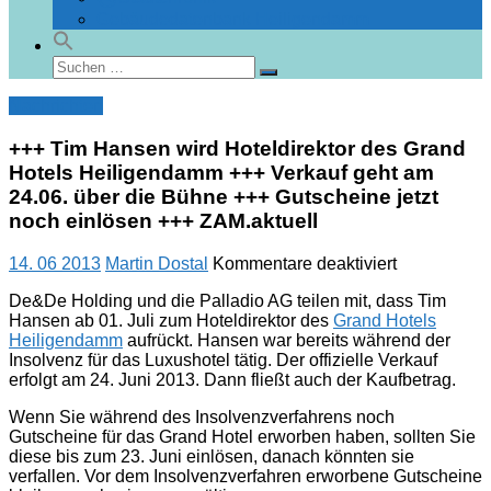
Gebäudedatenbank Heiligendamm
Suchen
Suchen
nach:
Nachrichten
+++ Tim Hansen wird Hoteldirektor des Grand
Hotels Heiligendamm +++ Verkauf geht am
24.06. über die Bühne +++ Gutscheine jetzt
noch einlösen +++ ZAM.aktuell
für
14. 06 2013
Martin Dostal
Kommentare deaktiviert
+++
De&De Holding und die Palladio AG teilen mit, dass Tim
Tim
Hansen ab 01. Juli zum Hoteldirektor des
Grand Hotels
Hansen
Heiligendamm
aufrückt. Hansen war bereits während der
wird
Insolvenz für das Luxushotel tätig. Der offizielle Verkauf
Hoteldirekto
erfolgt am 24. Juni 2013. Dann fließt auch der Kaufbetrag.
des
Grand
Wenn Sie während des Insolvenzverfahrens noch
Hotels
Gutscheine für das Grand Hotel erworben haben, sollten Sie
Heiligenda
diese bis zum 23. Juni einlösen, danach könnten sie
+++
verfallen. Vor dem Insolvenzverfahren erworbene Gutscheine
Verkauf