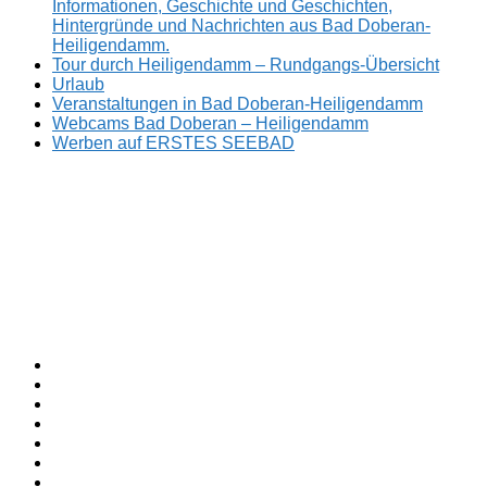
Informationen, Geschichte und Geschichten,
Hintergründe und Nachrichten aus Bad Doberan-
Heiligendamm.
Tour durch Heiligendamm – Rundgangs-Übersicht
Urlaub
Veranstaltungen in Bad Doberan-Heiligendamm
Webcams Bad Doberan – Heiligendamm
Werben auf ERSTES SEEBAD
Facebook
ERSTES
Sommerfrische
Instagram
SEEBAD
seit
Twitter
1793.
TikTok
youtube
Threads