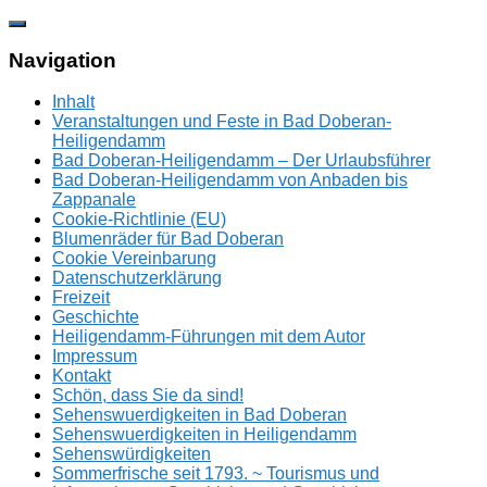
Zum
Inhalt
springen
Navigation
Inhalt
Veranstaltungen und Feste in Bad Doberan-
Heiligendamm
Bad Doberan-Heiligendamm – Der Urlaubsführer
Bad Doberan-Heiligendamm von Anbaden bis
Zappanale
Cookie-Richtlinie (EU)
Blumenräder für Bad Doberan
Cookie Vereinbarung
Datenschutzerklärung
Freizeit
Geschichte
Heiligendamm-Führungen mit dem Autor
Impressum
Kontakt
Schön, dass Sie da sind!
Sehenswuerdigkeiten in Bad Doberan
Sehenswuerdigkeiten in Heiligendamm
Sehenswürdigkeiten
Sommerfrische seit 1793. ~ Tourismus und