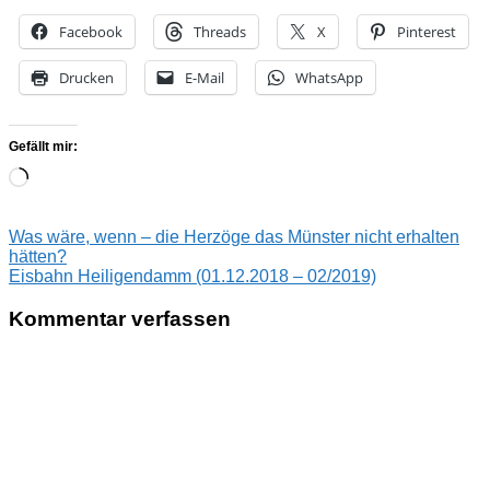
Facebook
Threads
X
Pinterest
Drucken
E-Mail
WhatsApp
Gefällt mir:
Wird
geladen …
Beitragsnavigation
Vorheriger
Himmel
Was wäre, wenn – die Herzöge das Münster nicht erhalten
Beitrag:
und
hätten?
Nächster
Erde
Eisbahn Heiligendamm (01.12.2018 – 02/2019)
Hoppelpoppel
Rezept
Rezepte
Beitrag:
Kommentar verfassen