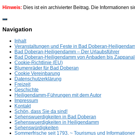
Hinweis:
Dies ist ein archivierter Beitrag. Die Informationen s
Zum
Inhalt
springen
Navigation
Inhalt
Veranstaltungen und Feste in Bad Doberan-Heiligend
Bad Doberan-Heiligendamm – Der Urlaubsführer
Bad Doberan-Heiligendamm von Anbaden bis Zappanal
Cookie-Richtlinie (EU)
Blumenräder für Bad Doberan
Cookie Vereinbarung
Datenschutzerklärung
Freizeit
Geschichte
Heiligendamm-Führungen mit dem Autor
Impressum
Kontakt
Schön, dass Sie da sind!
Sehenswuerdigkeiten in Bad Doberan
Sehenswuerdigkeiten in Heiligendamm
Sehenswürdigkeiten
Sommerfrische seit 1793. ~ Tourismus und Information