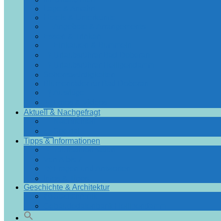
Lage & Anfahrt
Hotels & Unterkünfte
Angebote & Arrangements
Essen & Trinken
Einkaufen & Bummeln
Urlaubsführer Bad Doberan
Urlaubsführer Heiligendamm
Sehenswürdigkeiten
Blumenräder für Bad Doberan
Ausflüge
Fotos & Videos
Aktuell & Nachgefragt
Nachrichten
Spezial
Tipps & Informationen
Touristinformation
Von A bis Z
Fragen und Antworten
Infos & Tipps
Geschichte & Architektur
Stadtchronik
Gebäudedatenbank Heiligendamm