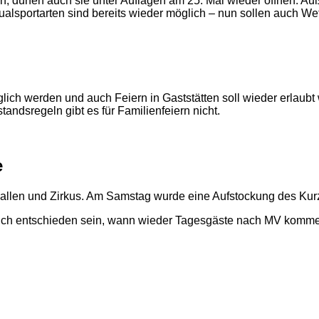
en, dürfen auch sie unter Auflagen am 25. Mai wieder öffnen. A
idualsportarten sind bereits wieder möglich – nun sollen auch We
ich werden und auch Feiern in Gaststätten soll wieder erlaubt
andsregeln gibt es für Familienfeiern nicht.
e
lhallen und Zirkus. Am Samstag wurde eine Aufstockung des Kur
auch entschieden sein, wann wieder Tagesgäste nach MV kommen