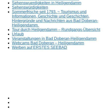
Sehenswuerdigkeiten in Heiligendamm
Sehenswürdigkeiten
Sommerfrische seit 1793. ~ Tourismus und
Informationen, Geschichte und Geschichten,
Hintergründe und Nachrichten aus Bad Doberan-
Heiligendamm.
Tour durch Heiligendamm – Rundgangs-Übersicht
Urlaub
Veranstaltungen in Bad Doberan-Heiligendamm
Webcams Bad Doberan – Heiligendamm
Werben auf ERSTES SEEBAD
Facebook
ERSTES
Sommerfrische
Instagram
SEEBAD
seit
Twitter
1793.