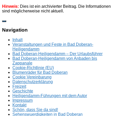
Hinweis:
Dies ist ein archivierter Beitrag. Die Informationen
sind möglicherweise nicht aktuell.
Zum
Inhalt
springen
Navigation
Inhalt
Veranstaltungen und Feste in Bad Doberan-
Heiligendamm
Bad Doberan-Heiligendamm – Der Urlaubsführer
Bad Doberan-Heiligendamm von Anbaden bis
Zappanale
Cookie-Richtlinie (EU)
Blumenräder für Bad Doberan
Cookie Vereinbarung
Datenschutzerklärung
Freizeit
Geschichte
Heiligendamm-Führungen mit dem Autor
Impressum
Kontakt
Schön, dass Sie da sind!
Sehenswuerdigkeiten in Bad Doberan