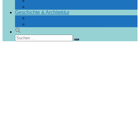
Fragen und Antworten
Infos & Tipps
Geschichte & Architektur
Stadtchronik
Gebäudedatenbank Heiligendamm
Suchen
Suchen
nach: