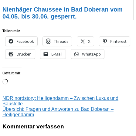
Nienhäger Chaussee in Bad Doberan vom
04.05. bis 30.06. gesperrt.
Teilen mit:
Facebook
Threads
X
Pinterest
Drucken
E-Mail
WhatsApp
Gefällt mir:
Wird
geladen …
Beitragsnavigation
Vorheriger
Tagesgäste
NDR nordstory: Heiligendamm – Zwischen Luxus und
Beitrag:
dürfen
Baustelle
Nächster
ab
Übersicht: Fragen und Antworten zu Bad Doberan –
Beitrag:
September
Heiligendamm
wieder
nach
Kommentar verfassen
Mecklenburg