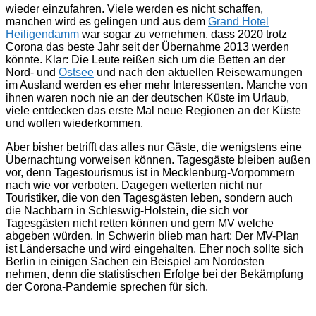
wieder einzufahren. Viele werden es nicht schaffen,
manchen wird es gelingen und aus dem
Grand Hotel
Heiligendamm
war sogar zu vernehmen, dass 2020 trotz
Corona das beste Jahr seit der Übernahme 2013 werden
könnte. Klar: Die Leute reißen sich um die Betten an der
Nord- und
Ostsee
und nach den aktuellen Reisewarnungen
im Ausland werden es eher mehr Interessenten. Manche von
ihnen waren noch nie an der deutschen Küste im Urlaub,
viele entdecken das erste Mal neue Regionen an der Küste
und wollen wiederkommen.
Aber bisher betrifft das alles nur Gäste, die wenigstens eine
Übernachtung vorweisen können. Tagesgäste bleiben außen
vor, denn Tagestourismus ist in Mecklenburg-Vorpommern
nach wie vor verboten. Dagegen wetterten nicht nur
Touristiker, die von den Tagesgästen leben, sondern auch
die Nachbarn in Schleswig-Holstein, die sich vor
Tagesgästen nicht retten können und gern MV welche
abgeben würden. In Schwerin blieb man hart: Der MV-Plan
ist Ländersache und wird eingehalten. Eher noch sollte sich
Berlin in einigen Sachen ein Beispiel am Nordosten
nehmen, denn die statistischen Erfolge bei der Bekämpfung
der Corona-Pandemie sprechen für sich.