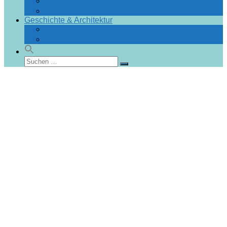
Fragen und Antworten
Infos & Tipps
Geschichte & Architektur
Stadtchronik
Gebäudedatenbank Heiligendamm
Suchen
Suchen
nach: