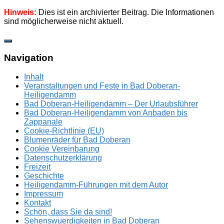
Hinweis:
Dies ist ein archivierter Beitrag. Die Informationen
sind möglicherweise nicht aktuell.
Zum
Inhalt
springen
Navigation
Inhalt
Veranstaltungen und Feste in Bad Doberan-
Heiligendamm
Bad Doberan-Heiligendamm – Der Urlaubsführer
Bad Doberan-Heiligendamm von Anbaden bis
Zappanale
Cookie-Richtlinie (EU)
Blumenräder für Bad Doberan
Cookie Vereinbarung
Datenschutzerklärung
Freizeit
Geschichte
Heiligendamm-Führungen mit dem Autor
Impressum
Kontakt
Schön, dass Sie da sind!
Sehenswuerdigkeiten in Bad Doberan