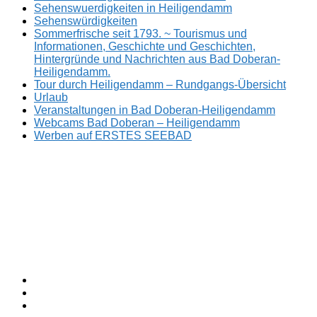
Sehenswuerdigkeiten in Heiligendamm
Sehenswürdigkeiten
Sommerfrische seit 1793. ~ Tourismus und
Informationen, Geschichte und Geschichten,
Hintergründe und Nachrichten aus Bad Doberan-
Heiligendamm.
Tour durch Heiligendamm – Rundgangs-Übersicht
Urlaub
Veranstaltungen in Bad Doberan-Heiligendamm
Webcams Bad Doberan – Heiligendamm
Werben auf ERSTES SEEBAD
Facebook
ERSTES
Sommerfrische
Instagram
SEEBAD
seit
Twitter
1793.